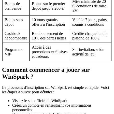
Mise minimale de 20
Bonus de
Bonus sur le premier
€, conditions de mise
bienvenue
dépôt jusqu’à 200 €
x30
Bonus sans
10 tours gratuits
Valable 7 jours, gains
dépôt
offerts à l’inscription
soumis à conditions
Cashback
Remboursement de
Crédité chaque lundi,
hebdomadaire
10% des pertes nettes
plafond de 100 €
Accès à des
Programme
Sur invitation, selon
promotions exclusives
VIP
activité de jeu
et cadeaux
Comment commencer à jouer sur
WinSpark ?
Le processus d’inscription sur WinSpark est simple et rapide. Voici
les étapes à suivre pour débuter :
Visitez le site officiel de WinSpark
Créez un compte en renseignant vos informations
personnelles