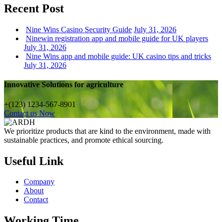
Recent Post
Nine Wins Casino Security Guide
July 31, 2026
Ninewin registration app and mobile guide for UK players
July 31, 2026
Nine Wins app and mobile guide: UK casino tips and tricks
July 31, 2026
Innovative Solutions for agriculture
+(123) 1234-567-8901
Contact us Now
We prioritize products that are kind to the environment, made with
sustainable practices, and promote ethical sourcing.
Useful Link
Company
About
Contact
Working Time