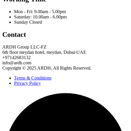
Mon - Fri: 9.00am - 5.00pm
Saturday: 10.00am - 6.00pm
Sunday Closed
Contact
ARDH Group LLC-FZ
6th floor meydan hotel, meydan, Dubai-UAE
‪+97142683132‬
info@ardh.com
Copyright © 2025 ARDH, All Rights Reserved.
Terms & Conditions
Privacy Policy