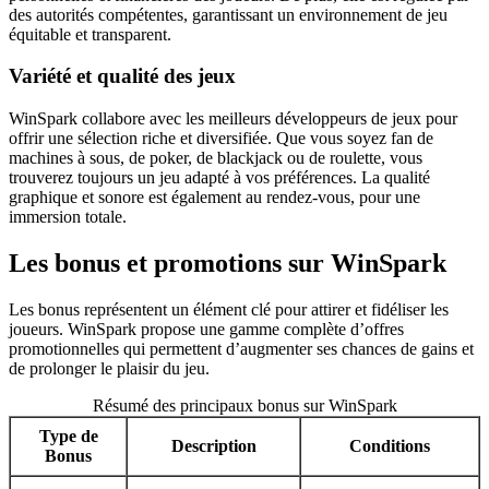
des autorités compétentes, garantissant un environnement de jeu
équitable et transparent.
Variété et qualité des jeux
WinSpark collabore avec les meilleurs développeurs de jeux pour
offrir une sélection riche et diversifiée. Que vous soyez fan de
machines à sous, de poker, de blackjack ou de roulette, vous
trouverez toujours un jeu adapté à vos préférences. La qualité
graphique et sonore est également au rendez-vous, pour une
immersion totale.
Les bonus et promotions sur WinSpark
Les bonus représentent un élément clé pour attirer et fidéliser les
joueurs. WinSpark propose une gamme complète d’offres
promotionnelles qui permettent d’augmenter ses chances de gains et
de prolonger le plaisir du jeu.
Résumé des principaux bonus sur WinSpark
Type de
Description
Conditions
Bonus