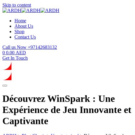
Skip to content
Home
About Us
Shop
Contact Us
Call us Now
+97142683132
0
0.00
AED
Get In Touch
Découvrez WinSpark : Une
Expérience de Jeu Innovante et
Captivante