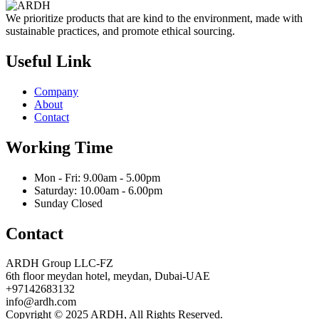
We prioritize products that are kind to the environment, made with
sustainable practices, and promote ethical sourcing.
Useful Link
Company
About
Contact
Working Time
Mon - Fri: 9.00am - 5.00pm
Saturday: 10.00am - 6.00pm
Sunday Closed
Contact
ARDH Group LLC-FZ
6th floor meydan hotel, meydan, Dubai-UAE
‪+97142683132‬
info@ardh.com
Copyright © 2025 ARDH, All Rights Reserved.