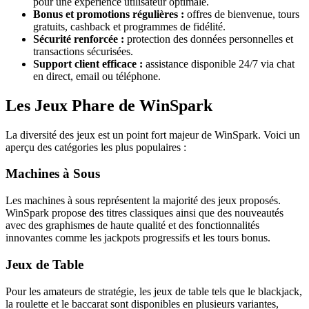
pour une expérience utilisateur optimale.
Bonus et promotions régulières :
offres de bienvenue, tours
gratuits, cashback et programmes de fidélité.
Sécurité renforcée :
protection des données personnelles et
transactions sécurisées.
Support client efficace :
assistance disponible 24/7 via chat
en direct, email ou téléphone.
Les Jeux Phare de WinSpark
La diversité des jeux est un point fort majeur de WinSpark. Voici un
aperçu des catégories les plus populaires :
Machines à Sous
Les machines à sous représentent la majorité des jeux proposés.
WinSpark propose des titres classiques ainsi que des nouveautés
avec des graphismes de haute qualité et des fonctionnalités
innovantes comme les jackpots progressifs et les tours bonus.
Jeux de Table
Pour les amateurs de stratégie, les jeux de table tels que le blackjack,
la roulette et le baccarat sont disponibles en plusieurs variantes,