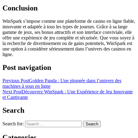
Conclusion
WinSpark s’impose comme une plateforme de casino en ligne fiable,
innovante et adaptée à tous les types de joueurs. Grâce à sa large
gamme de jeux, ses bonus attractifs et son interface conviviale, elle
offre une expérience de jeu complète et sécurisée. Que vous soyez à
la recherche de divertissement ou de gains potentiels, WinSpark est
une option à considérer sérieusement dans l’univers des casinos en
ligne.
Post navigation
Previous Post
Golden Panda : Une plongée dans l’univers des
machines à sous en ligne
Next Post
Découvrez WinSpark : Une Expérience de Jeu Innovante
et Captivante
Search
Search for:
Search
Categories