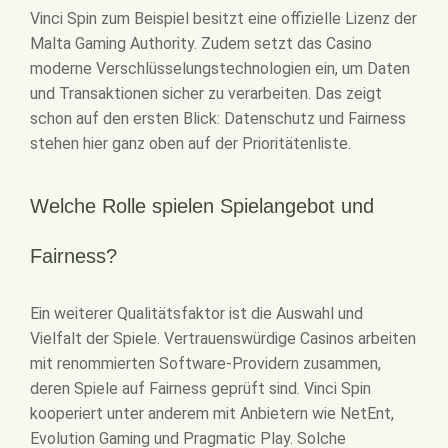
Vinci Spin zum Beispiel besitzt eine offizielle Lizenz der
Malta Gaming Authority. Zudem setzt das Casino
moderne Verschlüsselungstechnologien ein, um Daten
und Transaktionen sicher zu verarbeiten. Das zeigt
schon auf den ersten Blick: Datenschutz und Fairness
stehen hier ganz oben auf der Prioritätenliste.
Welche Rolle spielen Spielangebot und
Fairness?
Ein weiterer Qualitätsfaktor ist die Auswahl und
Vielfalt der Spiele. Vertrauenswürdige Casinos arbeiten
mit renommierten Software-Providern zusammen,
deren Spiele auf Fairness geprüft sind. Vinci Spin
kooperiert unter anderem mit Anbietern wie NetEnt,
Evolution Gaming und Pragmatic Play. Solche