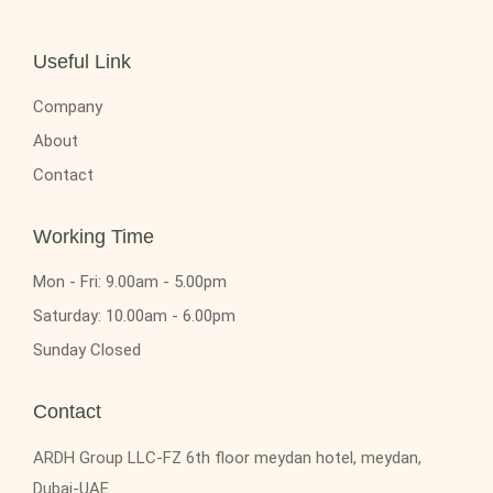
Useful Link
Company
About
Contact
Working Time
Mon - Fri: 9.00am - 5.00pm
Saturday: 10.00am - 6.00pm
Sunday Closed
Contact
ARDH Group LLC-FZ
6th floor meydan hotel, meydan,
Dubai-UAE