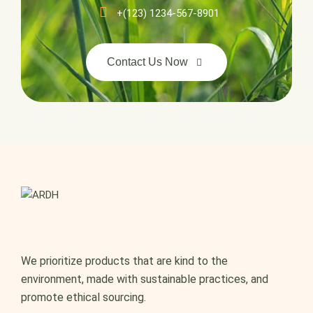
+(123) 1234-567-8901
Contact Us Now
We prioritize products that are kind to the
environment, made with sustainable practices, and
promote ethical sourcing.