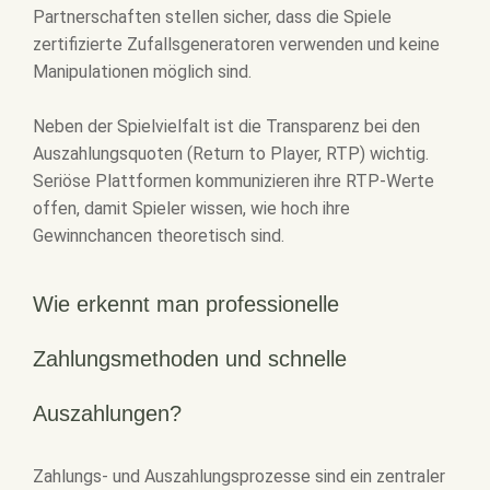
Partnerschaften stellen sicher, dass die Spiele
zertifizierte Zufallsgeneratoren verwenden und keine
Manipulationen möglich sind.
Neben der Spielvielfalt ist die Transparenz bei den
Auszahlungsquoten (Return to Player, RTP) wichtig.
Seriöse Plattformen kommunizieren ihre RTP-Werte
offen, damit Spieler wissen, wie hoch ihre
Gewinnchancen theoretisch sind.
Wie erkennt man professionelle
Zahlungsmethoden und schnelle
Auszahlungen?
Zahlungs- und Auszahlungsprozesse sind ein zentraler