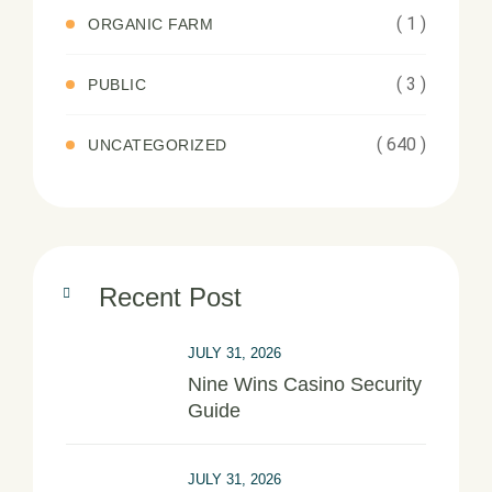
( 1 )
ORGANIC FARM
( 3 )
PUBLIC
( 640 )
UNCATEGORIZED
Recent Post
JULY 31, 2026
Nine Wins Casino Security
Guide
JULY 31, 2026