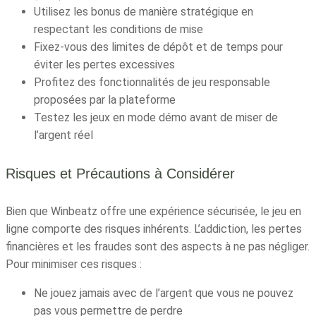
Utilisez les bonus de manière stratégique en
respectant les conditions de mise
Fixez-vous des limites de dépôt et de temps pour
éviter les pertes excessives
Profitez des fonctionnalités de jeu responsable
proposées par la plateforme
Testez les jeux en mode démo avant de miser de
l’argent réel
Risques et Précautions à Considérer
Bien que Winbeatz offre une expérience sécurisée, le jeu en
ligne comporte des risques inhérents. L’addiction, les pertes
financières et les fraudes sont des aspects à ne pas négliger.
Pour minimiser ces risques :
Ne jouez jamais avec de l’argent que vous ne pouvez
pas vous permettre de perdre