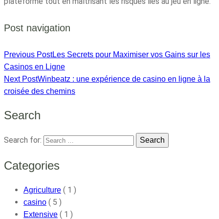
plateforme tout en maîtrisant les risques liés au jeu en ligne.
Post navigation
Previous Post
Les Secrets pour Maximiser vos Gains sur les
Casinos en Ligne
Next Post
Winbeatz : une expérience de casino en ligne à la
croisée des chemins
Search
Search for:
Search
Categories
( 1 )
Agriculture
( 5 )
casino
( 1 )
Extensive