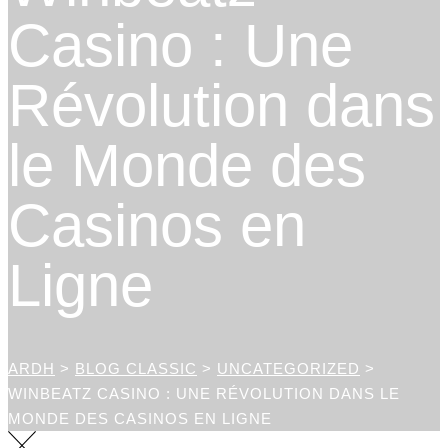
Casino : Une
Révolution dans
le Monde des
Casinos en
Ligne
ARDH
>
BLOG CLASSIC
>
UNCATEGORIZED
>
WINBEATZ CASINO : UNE RÉVOLUTION DANS LE
MONDE DES CASINOS EN LIGNE