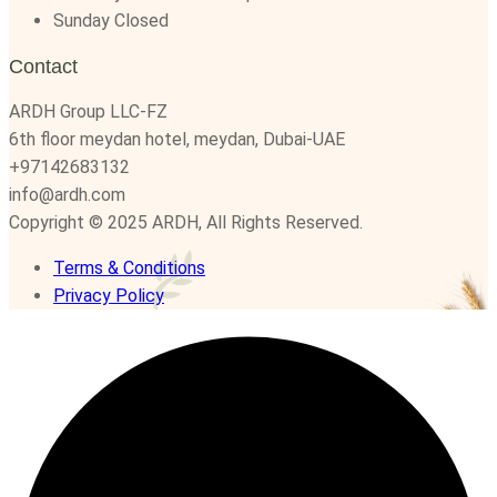
Sunday Closed
Contact
ARDH Group LLC-FZ
6th floor meydan hotel, meydan, Dubai-UAE
‪+97142683132‬
info@ardh.com
Copyright © 2025 ARDH, All Rights Reserved.
Terms & Conditions
Privacy Policy