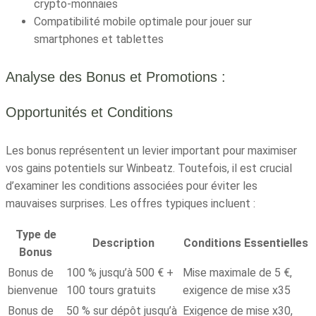
crypto-monnaies
Compatibilité mobile optimale pour jouer sur
smartphones et tablettes
Analyse des Bonus et Promotions :
Opportunités et Conditions
Les bonus représentent un levier important pour maximiser
vos gains potentiels sur Winbeatz. Toutefois, il est crucial
d’examiner les conditions associées pour éviter les
mauvaises surprises. Les offres typiques incluent :
Type de
Description
Conditions Essentielles
Bonus
Bonus de
100 % jusqu’à 500 € +
Mise maximale de 5 €,
bienvenue
100 tours gratuits
exigence de mise x35
Bonus de
50 % sur dépôt jusqu’à
Exigence de mise x30,