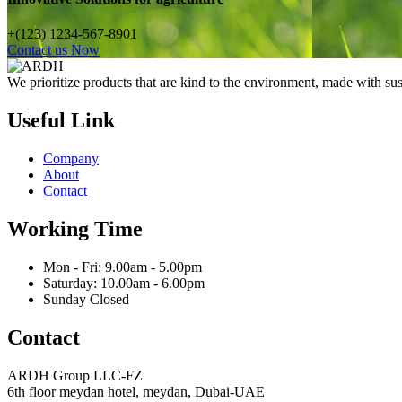
+(123) 1234-567-8901
Contact us Now
We prioritize products that are kind to the environment, made with sus
Useful Link
Company
About
Contact
Working Time
Mon - Fri: 9.00am - 5.00pm
Saturday: 10.00am - 6.00pm
Sunday Closed
Contact
ARDH Group LLC-FZ
6th floor meydan hotel, meydan, Dubai-UAE