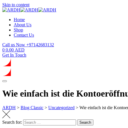
Skip to content
Home
About Us
Shop
Contact Us
Call us Now
+97142683132
0
0.00
AED
Get In Touch
Wie einfach ist die Kontoeröffn
ARDH
>
Blog Classic
>
Uncategorized
>
Wie einfach ist die Konto
Search for:
Search