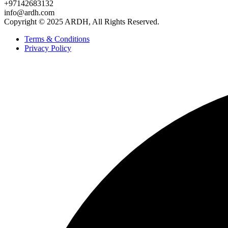
‪+97142683132‬
info@ardh.com
Copyright © 2025 ARDH, All Rights Reserved.
Terms & Conditions
Privacy Policy