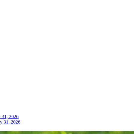
y 31, 2026
ly 31, 2026