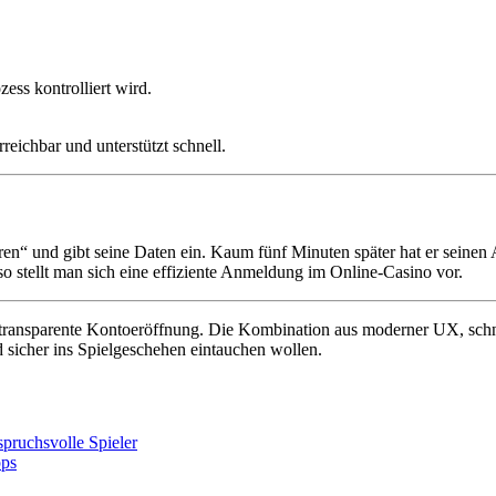
zess kontrolliert wird.
eichbar und unterstützt schnell.
trieren“ und gibt seine Daten ein. Kaum fünf Minuten später hat er seine
so stellt man sich eine effiziente Anmeldung im Online-Casino vor.
d transparente Kontoeröffnung. Die Kombination aus moderner UX, sc
d sicher ins Spielgeschehen eintauchen wollen.
pruchsvolle Spieler
pps