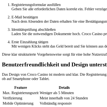
Registrierungsformular ausfüllen
Geben Sie alle erforderlichen Daten korrekt ein. Fehler verzöge
E-Mail bestätigen
Nach dem Absenden der Daten erhalten Sie eine Bestätigungsmai
Identitätsprüfung abschließen
Laden Sie die notwendigen Dokumente hoch. Croco Casino prüf
Erste Einzahlung tätigen
Mit wenigen Klicks steht das Geld bereit und Sie können aus 
Diese klar strukturierte Vorgehensweise sorgt für eine hohe Nutzerzuf
Benutzerfreundlichkeit und Design unterst
Das Design von Croco Casino ist modern und klar. Die Registrierung is
ob auf Smartphone oder Tablet.
Feature
Details
Max. Registrierungszeit
Weniger als 5 Minuten
Verifizierung
Meist innerhalb von 24 Stunden
Mobile Optimierung
Vollständig responsiv