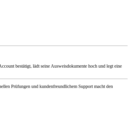
n Account bestätigt, lädt seine Ausweisdokumente hoch und legt eine
hnellen Prüfungen und kundenfreundlichem Support macht den