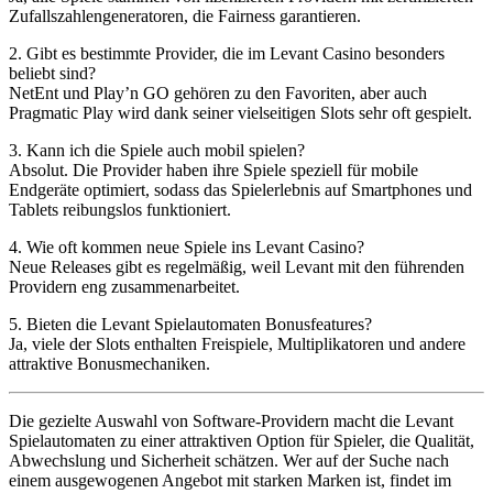
Zufallszahlengeneratoren, die Fairness garantieren.
2. Gibt es bestimmte Provider, die im Levant Casino besonders
beliebt sind?
NetEnt und Play’n GO gehören zu den Favoriten, aber auch
Pragmatic Play wird dank seiner vielseitigen Slots sehr oft gespielt.
3. Kann ich die Spiele auch mobil spielen?
Absolut. Die Provider haben ihre Spiele speziell für mobile
Endgeräte optimiert, sodass das Spielerlebnis auf Smartphones und
Tablets reibungslos funktioniert.
4. Wie oft kommen neue Spiele ins Levant Casino?
Neue Releases gibt es regelmäßig, weil Levant mit den führenden
Providern eng zusammenarbeitet.
5. Bieten die Levant Spielautomaten Bonusfeatures?
Ja, viele der Slots enthalten Freispiele, Multiplikatoren und andere
attraktive Bonusmechaniken.
Die gezielte Auswahl von Software-Providern macht die Levant
Spielautomaten zu einer attraktiven Option für Spieler, die Qualität,
Abwechslung und Sicherheit schätzen. Wer auf der Suche nach
einem ausgewogenen Angebot mit starken Marken ist, findet im