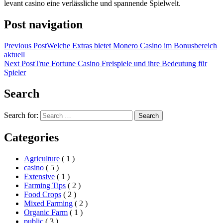
levant casino eine verlässliche und spannende Spielwelt.
Post navigation
Previous Post
Welche Extras bietet Monero Casino im Bonusbereich
aktuell
Next Post
True Fortune Casino Freispiele und ihre Bedeutung für
Spieler
Search
Search for:
Search
Categories
Agriculture
( 1 )
casino
( 5 )
Extensive
( 1 )
Farming Tips
( 2 )
Food Crops
( 2 )
Mixed Farming
( 2 )
Organic Farm
( 1 )
public
( 3 )