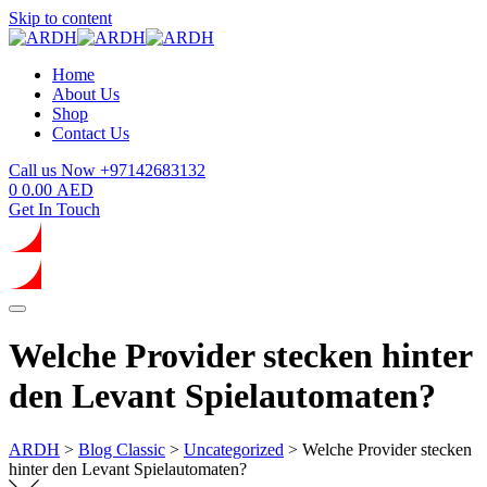
Skip to content
Home
About Us
Shop
Contact Us
Call us Now
+97142683132
0
0.00
AED
Get In Touch
Welche Provider stecken hinter
den Levant Spielautomaten?
ARDH
>
Blog Classic
>
Uncategorized
>
Welche Provider stecken
hinter den Levant Spielautomaten?