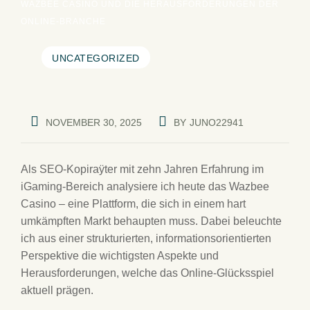
WAZBEE CASINO UND DIE HERAUSFORDERUNGEN DER
ONLINE-BRANCHE
UNCATEGORIZED
NOVEMBER 30, 2025
BY
JUNO22941
Als SEO-Kopiraÿter mit zehn Jahren Erfahrung im
iGaming-Bereich analysiere ich heute das Wazbee
Casino – eine Plattform, die sich in einem hart
umkämpften Markt behaupten muss. Dabei beleuchte
ich aus einer strukturierten, informationsorientierten
Perspektive die wichtigsten Aspekte und
Herausforderungen, welche das Online-Glücksspiel
aktuell prägen.