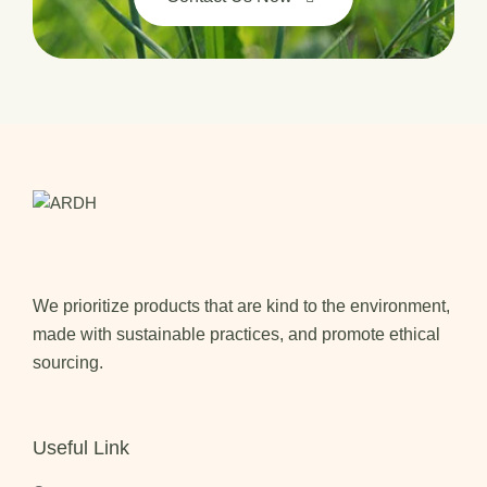
We prioritize products that are kind to the environment,
made with sustainable practices, and promote ethical
sourcing.
Useful Link