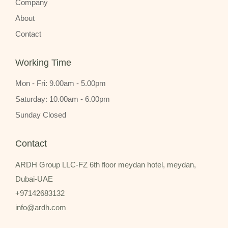
Company
About
Contact
Working Time
Mon - Fri: 9.00am - 5.00pm
Saturday: 10.00am - 6.00pm
Sunday Closed
Contact
ARDH Group LLC-FZ
6th floor meydan hotel, meydan,
Dubai-UAE
‪+97142683132‬
info@ardh.com