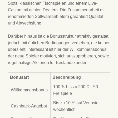
Slots, klassischen Tischspielen und einem Live-
Casino mit echten Dealern. Die Zusammenarbeit mit
renommierten Softwareanbietern garantiert Qualität
und Abwechslung.
Darüber hinaus ist die Bonusstruktur attraktiv gestaltet,
jedoch mit üblichen Bedingungen versehen, die keiner
übersieht. Interessant ist hier der Willkommensbonus,
der neue Spieler motiviert, sich auszuprobieren, sowie
regelmäßige Aktionen für Bestandskunden.
Bonusart
Beschreibung
100 % bis zu 200 € + 50
Willkommensbonus
Freispiele
Bis zu 10 % auf Verluste
Cashback-Angebot
wöchentlich