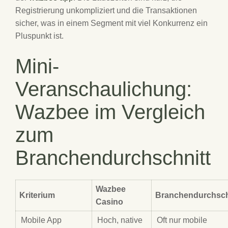
Registrierung unkompliziert und die Transaktionen
sicher, was in einem Segment mit viel Konkurrenz ein
Pluspunkt ist.
Mini-
Veranschaulichung:
Wazbee im Vergleich
zum
Branchendurchschnitt
Wazbee
Kriterium
Branchendurchsch
Casino
Mobile App
Hoch, native
Oft nur mobile