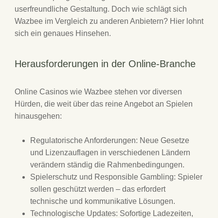
userfreundliche Gestaltung. Doch wie schlägt sich
Wazbee im Vergleich zu anderen Anbietern? Hier lohnt
sich ein genaues Hinsehen.
Herausforderungen in der Online-Branche
Online Casinos wie Wazbee stehen vor diversen
Hürden, die weit über das reine Angebot an Spielen
hinausgehen:
Regulatorische Anforderungen: Neue Gesetze
und Lizenzauflagen in verschiedenen Ländern
verändern ständig die Rahmenbedingungen.
Spielerschutz und Responsible Gambling: Spieler
sollen geschützt werden – das erfordert
technische und kommunikative Lösungen.
Technologische Updates: Sofortige Ladezeiten,