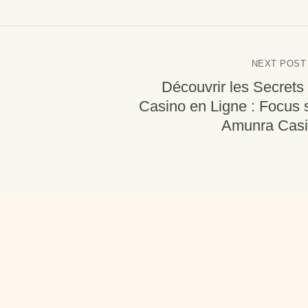
NEXT POST
Découvrir les Secrets
Casino en Ligne : Focus 
Amunra Cas