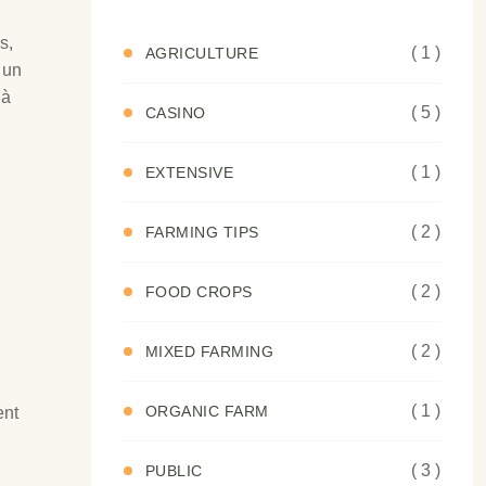
s,
( 1 )
AGRICULTURE
 un
’à
( 5 )
CASINO
( 1 )
EXTENSIVE
( 2 )
FARMING TIPS
( 2 )
FOOD CROPS
( 2 )
MIXED FARMING
( 1 )
ORGANIC FARM
ent
( 3 )
PUBLIC