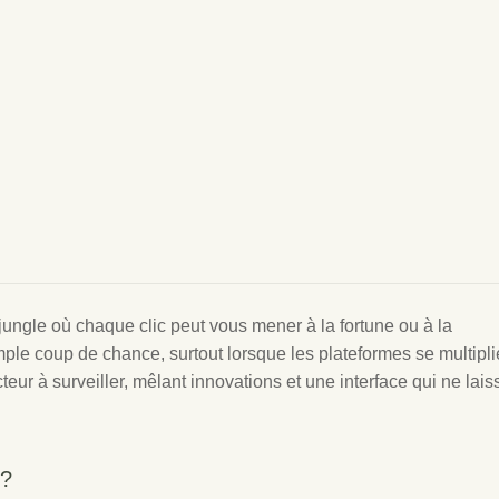
jungle où chaque clic peut vous mener à la fortune ou à la
le coup de chance, surtout lorsque les plateformes se multipli
r à surveiller, mêlant innovations et une interface qui ne lais
 ?