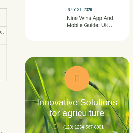
JULY 31, 2026
Nine Wins App And
Mobile Guide: UK
ct
Casino Tips And
Tricks
Innovative Solutions
for agriculture
+(123) 1234-567-8901