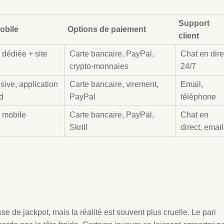
Support
obile
Options de paiement
client
 dédiée + site
Carte bancaire, PayPal,
Chat en dire
crypto-monnaies
24/7
sive, application
Carte bancaire, virement,
Email,
d
PayPal
téléphone
n mobile
Carte bancaire, PayPal,
Chat en
Skrill
direct, email
se de jackpot, mais la réalité est souvent plus cruelle. Le pari