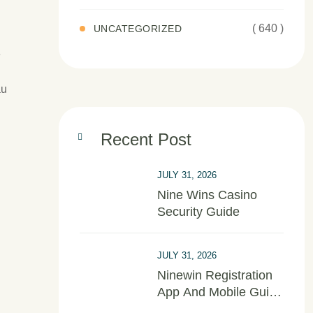
( 640 )
UNCATEGORIZED
e
au
Recent Post
JULY 31, 2026
Nine Wins Casino
Security Guide
JULY 31, 2026
Ninewin Registration
App And Mobile Guide
For UK Players