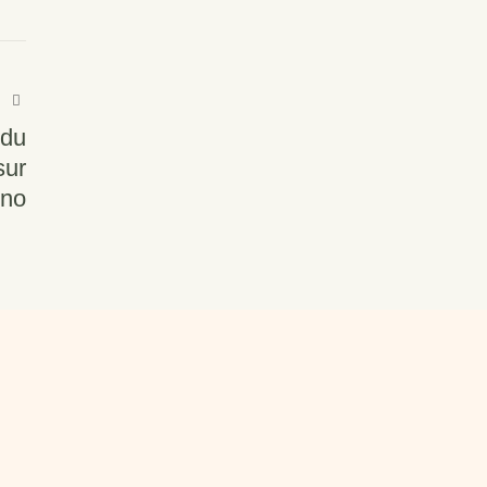
 du
sur
ino