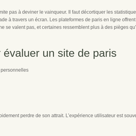
e pas à deviner le vainqueur. Il faut décortiquer les statistique
tade à travers un écran. Les plateformes de paris en ligne offrent
 ne se valent pas, et certaines ressemblent plus à des pièges qu
 évaluer un site de paris
s personnelles
idement perdre de son attrait. L’expérience utilisateur est souv