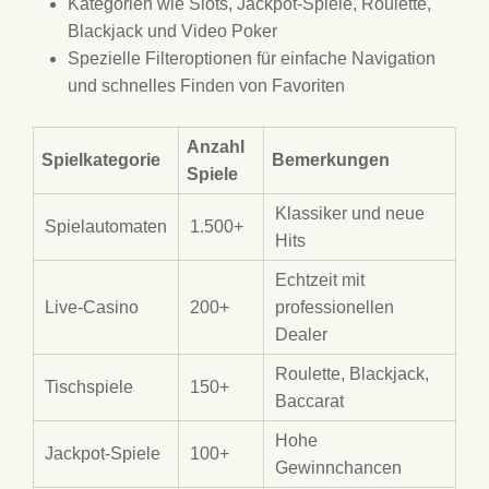
Kategorien wie Slots, Jackpot-Spiele, Roulette,
Blackjack und Video Poker
Spezielle Filteroptionen für einfache Navigation
und schnelles Finden von Favoriten
Anzahl
Spielkategorie
Bemerkungen
Spiele
Klassiker und neue
Spielautomaten
1.500+
Hits
Echtzeit mit
Live-Casino
200+
professionellen
Dealer
Roulette, Blackjack,
Tischspiele
150+
Baccarat
Hohe
Jackpot-Spiele
100+
Gewinnchancen