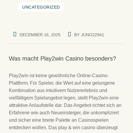
UNCATEGORIZED
DECEMBER 16, 2025
BY
JUNO22941
Was macht Play2win Casino besonders?
Play2win ist keine gewöhnliche Online-Casino-
Plattform. Für Spieler, die Wert auf eine gelungene
Kombination aus intuitivem Nutzererlebnis und
vielfältigem Spielangebot legen, stellt Play2win eine
attraktive Anlaufstelle dar. Das Angebot richtet sich an
Erfahrene wie auch Neueinsteiger, die unkompliziert
und sicher eine breite Palette an Casinospielen
entdecken wollen. Das play & win casino überzeugt