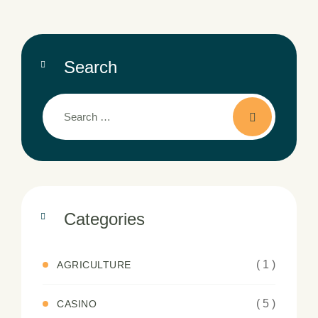
Search
Categories
( 1 )
AGRICULTURE
( 5 )
CASINO