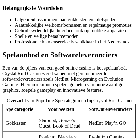
Belangrijkste Voordelen
Uitgebreid assortiment aan gokkasten en tafelspellen
Aantrekkelijke welkomstbonussen en regelmatige promoties
Gebruiksvriendelijke interface, ook op mobiele apparaten
Snelle en veilige betaalmethoden
Professionele klantenservice beschikbaar in het Nederlands
Spelaanbod en Softwareleveranciers
Een van de pijlers van een goed online casino is het spelaanbod.
Crystal Roll Casino werkt samen met gerenommeerde
softwareleveranciers zoals NetEnt, Microgaming en Evolution
Gaming. Hierdoor kunnen spelers genieten van hoogwaardige
graphics, soepele gameplay en innovatieve features.
Overzicht van Populaire Spelcategorieën bij Crystal Roll Casino
Spelcategorie
Voorbeelden
Softwareleveranciers
Starburst, Gonzo’s
Gokkasten
NetEnt, Play’n GO
Quest, Book of Dead
Roulette, Blackjack,
Evolution Gaming,