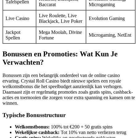
Tafelspellen
Baccarat
Microgaming
Live Roulette, Live
Live Casino
Evolution Gaming
Blackjack, Live Poker
Jackpot
Mega Moolah, Divine
Microgaming, NetEnt
Spellen
Fortune
Bonussen en Promoties: Wat Kun Je
Verwachten?
Bonussen zijn een belangrijk onderdeel van de online casino
ervaring. Crystal Roll Casino biedt nieuwe spelers een royale
welkomstbonus die het speelbudget aanzienlijk kan verhogen.
Daarnaast zijn er regelmatig promoties zoals gratis spins, cashback-
acties en toernooien die zorgen voor extra spanning en kansen om te
winnen.
Typische Bonusstructuur
Welkomstbonus:
100% tot €200 + 50 gratis spins
Wekelijkse cashback:
Tot 10% van netto verliezen terug
Gratis spins:
Wekelijks op geselecteerde gokkasten