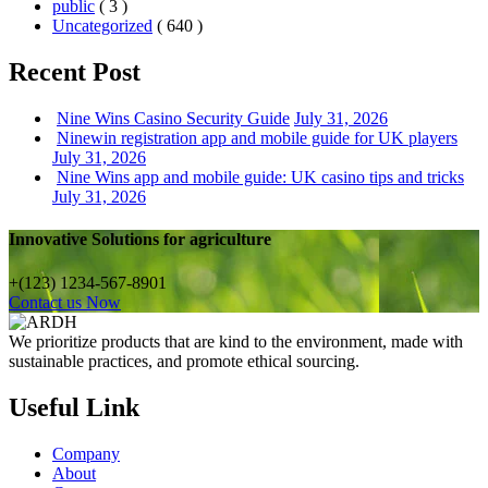
public
( 3 )
Uncategorized
( 640 )
Recent Post
Nine Wins Casino Security Guide
July 31, 2026
Ninewin registration app and mobile guide for UK players
July 31, 2026
Nine Wins app and mobile guide: UK casino tips and tricks
July 31, 2026
Innovative Solutions for agriculture
+(123) 1234-567-8901
Contact us Now
We prioritize products that are kind to the environment, made with
sustainable practices, and promote ethical sourcing.
Useful Link
Company
About