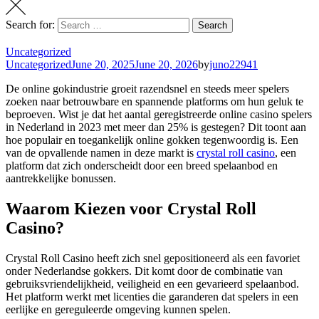
Search for:
Search
Uncategorized
Uncategorized
June 20, 2025
June 20, 2026
by
juno22941
De online gokindustrie groeit razendsnel en steeds meer spelers
zoeken naar betrouwbare en spannende platforms om hun geluk te
beproeven. Wist je dat het aantal geregistreerde online casino spelers
in Nederland in 2023 met meer dan 25% is gestegen? Dit toont aan
hoe populair en toegankelijk online gokken tegenwoordig is. Een
van de opvallende namen in deze markt is
crystal roll casino
, een
platform dat zich onderscheidt door een breed spelaanbod en
aantrekkelijke bonussen.
Waarom Kiezen voor Crystal Roll
Casino?
Crystal Roll Casino heeft zich snel gepositioneerd als een favoriet
onder Nederlandse gokkers. Dit komt door de combinatie van
gebruiksvriendelijkheid, veiligheid en een gevarieerd spelaanbod.
Het platform werkt met licenties die garanderen dat spelers in een
eerlijke en gereguleerde omgeving kunnen spelen.