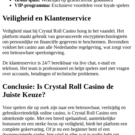
VIP-programma:
Exclusieve voordelen voor loyale spelers
Veiligheid en Klantenservice
Veiligheid staat bij Crystal Roll Casino hoog in het vaandel. Het
platform maakt gebruik van geavanceerde encryptietechnologieën
om persoonlijke en financiële gegevens te beschermen. Bovendien
voldoet het casino aan alle Nederlandse regelgeving, wat zorgt voor
een betrouwbare speelomgeving.
De klantenservice is 24/7 bereikbaar via live chat, e-mail en
telefoon. Het team is professioneel en helpt spelers snel met vragen
over accounts, betalingen of technische problemen.
Conclusie: Is Crystal Roll Casino de
Juiste Keuze?
Voor spelers die op zoek zijn naar een betrouwbaar, veelzijdig en
gebruiksvriendelijk online casino, is Crystal Roll Casino een
uitstekende optie. Met een breed spelaanbod, aantrekkelijke
bonussen en een sterke focus op veiligheid, biedt het platform een
complete gokervaring. Of je nu een beginner bent of een
doorgewinterde speler, hier vind je alles wat je nodig hebt om