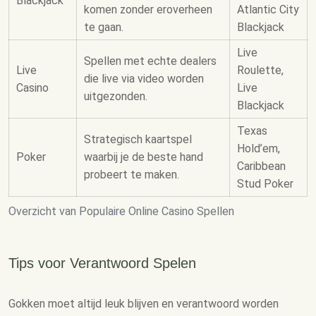
Blackjack
komen zonder eroverheen
Atlantic City
te gaan.
Blackjack
Live
Spellen met echte dealers
Live
Roulette,
die live via video worden
Casino
Live
uitgezonden.
Blackjack
Texas
Strategisch kaartspel
Hold’em,
Poker
waarbij je de beste hand
Caribbean
probeert te maken.
Stud Poker
Overzicht van Populaire Online Casino Spellen
Tips voor Verantwoord Spelen
Gokken moet altijd leuk blijven en verantwoord worden