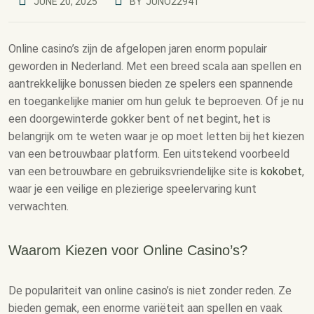
JUNE 20, 2025
BY
JUNO22941
Online casino’s zijn de afgelopen jaren enorm populair
geworden in Nederland. Met een breed scala aan spellen en
aantrekkelijke bonussen bieden ze spelers een spannende
en toegankelijke manier om hun geluk te beproeven. Of je nu
een doorgewinterde gokker bent of net begint, het is
belangrijk om te weten waar je op moet letten bij het kiezen
van een betrouwbaar platform. Een uitstekend voorbeeld
van een betrouwbare en gebruiksvriendelijke site is
kokobet
,
waar je een veilige en plezierige speelervaring kunt
verwachten.
Waarom Kiezen voor Online Casino’s?
De populariteit van online casino’s is niet zonder reden. Ze
bieden gemak, een enorme variëteit aan spellen en vaak