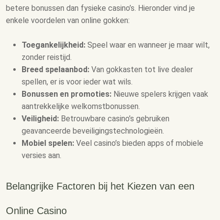
betere bonussen dan fysieke casino’s. Hieronder vind je
enkele voordelen van online gokken:
Toegankelijkheid:
Speel waar en wanneer je maar wilt,
zonder reistijd.
Breed spelaanbod:
Van gokkasten tot live dealer
spellen, er is voor ieder wat wils.
Bonussen en promoties:
Nieuwe spelers krijgen vaak
aantrekkelijke welkomstbonussen.
Veiligheid:
Betrouwbare casino’s gebruiken
geavanceerde beveiligingstechnologieën.
Mobiel spelen:
Veel casino’s bieden apps of mobiele
versies aan.
Belangrijke Factoren bij het Kiezen van een
Online Casino