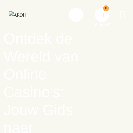
Skip
0
to
content
0.00
AED
Ontdek de
Wereld van
Online
Casino’s:
Jouw Gids
naar