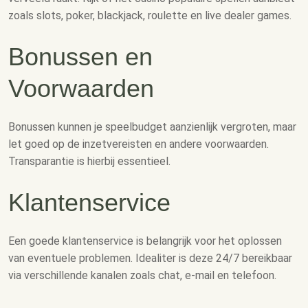
zoals slots, poker, blackjack, roulette en live dealer games.
Bonussen en
Voorwaarden
Bonussen kunnen je speelbudget aanzienlijk vergroten, maar
let goed op de inzetvereisten en andere voorwaarden.
Transparantie is hierbij essentieel.
Klantenservice
Een goede klantenservice is belangrijk voor het oplossen
van eventuele problemen. Idealiter is deze 24/7 bereikbaar
via verschillende kanalen zoals chat, e-mail en telefoon.