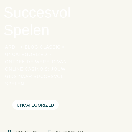
Succesvol
Spelen
ARDH
>
BLOG CLASSIC
>
UNCATEGORIZED
>
ONTDEK DE WERELD VAN
ONLINE CASINO’S: JOUW
GIDS NAAR SUCCESVOL
SPELEN
UNCATEGORIZED