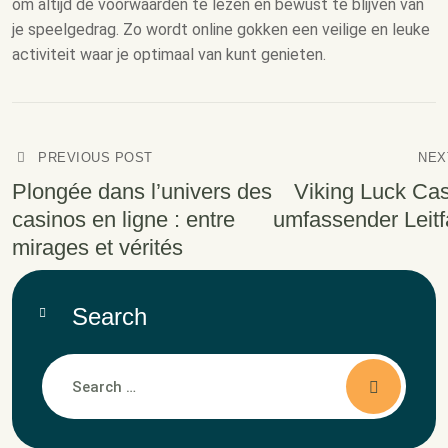
om altijd de voorwaarden te lezen en bewust te blijven van
je speelgedrag. Zo wordt online gokken een veilige en leuke
activiteit waar je optimaal van kunt genieten.
Post
PREVIOUS POST
NEX
navigation
Plongée dans l’univers des
Viking Luck Cas
casinos en ligne : entre
umfassender Leitf
mirages et vérités
Search