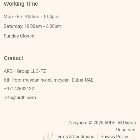
Working Time
Mon - Fri: 9.00am - 5.00pm
Saturday: 10.00am - 6.00pm
Sunday Closed
Contact
ARDH Group LLC-FZ
6th floor meydan hotel, meydan, Dubai-UAE
‪+97142683132‬
info@ardh.com
Copyright © 2025 ARDH, All Rights
Reserved.
Terms & Conditions
Privacy Policy