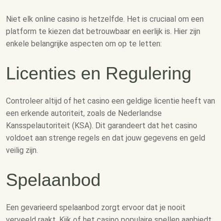
Niet elk online casino is hetzelfde. Het is cruciaal om een
platform te kiezen dat betrouwbaar en eerlijk is. Hier zijn
enkele belangrijke aspecten om op te letten:
Licenties en Regulering
Controleer altijd of het casino een geldige licentie heeft van
een erkende autoriteit, zoals de Nederlandse
Kansspelautoriteit (KSA). Dit garandeert dat het casino
voldoet aan strenge regels en dat jouw gegevens en geld
veilig zijn.
Spelaanbod
Een gevarieerd spelaanbod zorgt ervoor dat je nooit
verveeld raakt. Kijk of het casino populaire spellen aanbiedt