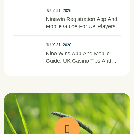
JULY 31, 2026
Ninewin Registration App And
Mobile Guide For UK Players
JULY 31, 2026
Nine Wins App And Mobile
Guide: UK Casino Tips And
Tricks