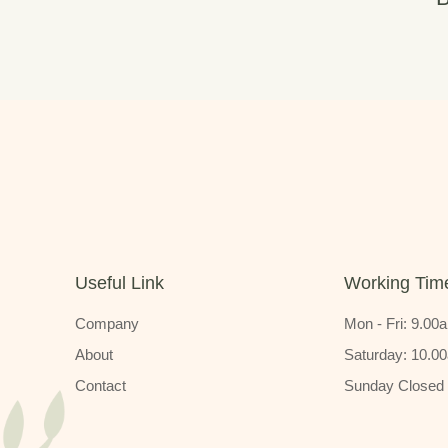
Useful Link
Working Tim
Company
Mon - Fri: 9.00
About
Saturday: 10.0
Contact
Sunday Closed