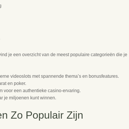
g
s
ind je een overzicht van de meest populaire categorieën die je
derne videoslots met spannende thema’s en bonusfeatures.
rat en poker.
m voor een authentieke casino-ervaring.
r je miljoenen kunt winnen.
n Zo Populair Zijn