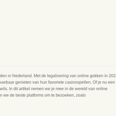
den in Nederland. Met de legalisering van online gokken in 20
rouwbaar genieten van hun favoriete casinospellen. Of je nu een
wils. In dit artikel nemen we je mee in de wereld van online
n we de beste platforms om te bezoeken, zoals