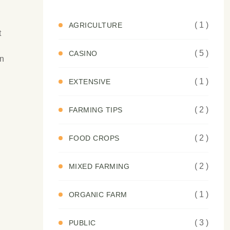
( 1 )
AGRICULTURE
t
( 5 )
CASINO
en
( 1 )
EXTENSIVE
( 2 )
FARMING TIPS
( 2 )
FOOD CROPS
( 2 )
MIXED FARMING
( 1 )
ORGANIC FARM
( 3 )
PUBLIC