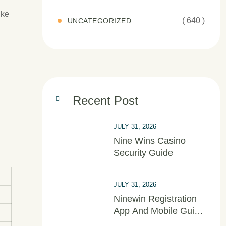
jke
( 640 )
UNCATEGORIZED
Recent Post
JULY 31, 2026
Nine Wins Casino
Security Guide
JULY 31, 2026
Ninewin Registration
App And Mobile Guide
For UK Players