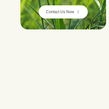
Contact Us Now