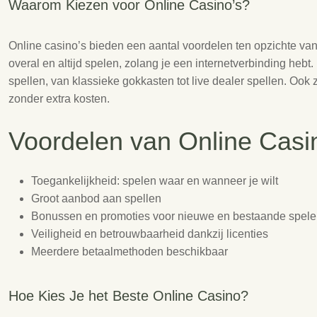
Waarom Kiezen voor Online Casino’s?
Online casino’s bieden een aantal voordelen ten opzichte van t
overal en altijd spelen, zolang je een internetverbinding heb
spellen, van klassieke gokkasten tot live dealer spellen. Ook
zonder extra kosten.
Voordelen van Online Casi
Toegankelijkheid: spelen waar en wanneer je wilt
Groot aanbod aan spellen
Bonussen en promoties voor nieuwe en bestaande spele
Veiligheid en betrouwbaarheid dankzij licenties
Meerdere betaalmethoden beschikbaar
Hoe Kies Je het Beste Online Casino?