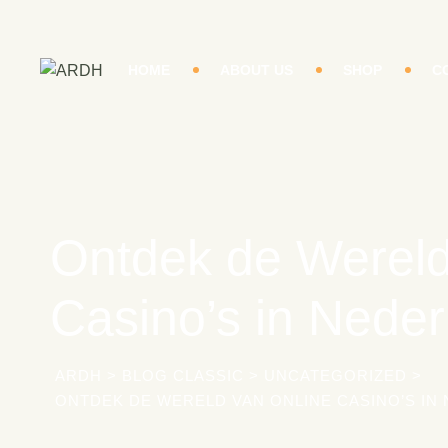
Skip
to
content
HOME
ABOUT US
SHOP
C
Ontdek de Wereld
Casino’s in Neder
ARDH
>
BLOG CLASSIC
>
UNCATEGORIZED
>
ONTDEK DE WERELD VAN ONLINE CASINO’S IN