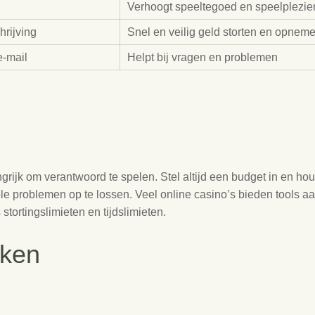
Verhoogt speeltegoed en speelplezie
hrijving
Snel en veilig geld storten en opnem
e-mail
Helpt bij vragen en problemen
rijk om verantwoord te spelen. Stel altijd een budget in en ho
e problemen op te lossen. Veel online casino’s bieden tools a
stortingslimieten en tijdslimieten.
kken