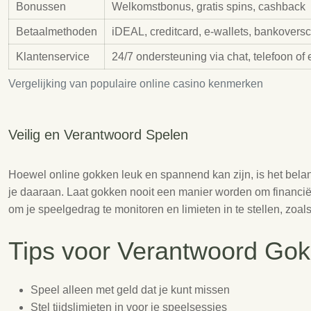
Bonussen
Welkomstbonus, gratis spins, cashback
Betaalmethoden
iDEAL, creditcard, e-wallets, bankoversc
Klantenservice
24/7 ondersteuning via chat, telefoon of 
Vergelijking van populaire online casino kenmerken
Veilig en Verantwoord Spelen
Hoewel online gokken leuk en spannend kan zijn, is het belang
je daaraan. Laat gokken nooit een manier worden om financiël
om je speelgedrag te monitoren en limieten in te stellen, zoals 
Tips voor Verantwoord Go
Speel alleen met geld dat je kunt missen
Stel tijdslimieten in voor je speelsessies