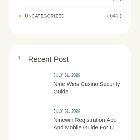
( 640 )
UNCATEGORIZED
Recent Post
JULY 31, 2026
Nine Wins Casino Security
Guide
JULY 31, 2026
Ninewin Registration App
And Mobile Guide For UK
Players