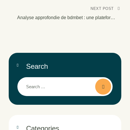
Diepgaande Analyse van Cazeus Casino
NEXT POST
Analyse approfondie de bdmbet : une plateforme
de paris en ligne à découvrir
Search
Categories