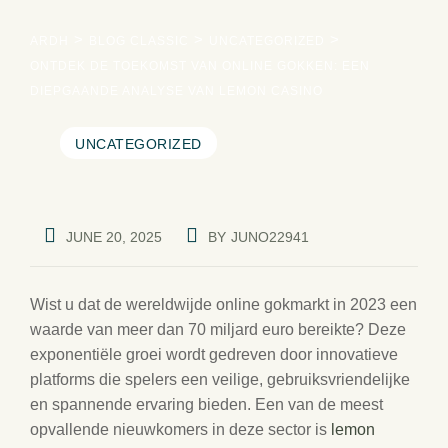
>
>
>
ARDH
BLOG CLASSIC
UNCATEGORIZED
ONTDEK DE TOEKOMST VAN ONLINE GOKKEN: EEN
DIEPGAANDE ANALYSE VAN LEMON CASINO
UNCATEGORIZED
JUNE 20, 2025
BY
JUNO22941
Wist u dat de wereldwijde online gokmarkt in 2023 een
waarde van meer dan 70 miljard euro bereikte? Deze
exponentiële groei wordt gedreven door innovatieve
platforms die spelers een veilige, gebruiksvriendelijke
en spannende ervaring bieden. Een van de meest
opvallende nieuwkomers in deze sector is
lemon