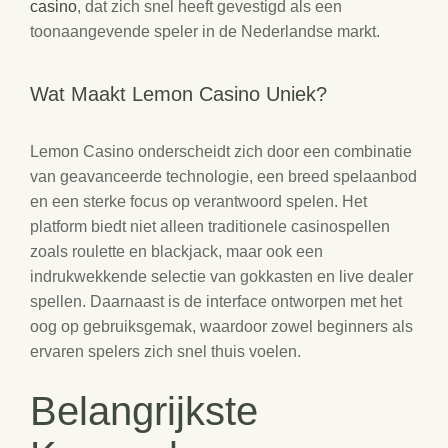
casino
, dat zich snel heeft gevestigd als een
toonaangevende speler in de Nederlandse markt.
Wat Maakt Lemon Casino Uniek?
Lemon Casino onderscheidt zich door een combinatie
van geavanceerde technologie, een breed spelaanbod
en een sterke focus op verantwoord spelen. Het
platform biedt niet alleen traditionele casinospellen
zoals roulette en blackjack, maar ook een
indrukwekkende selectie van gokkasten en live dealer
spellen. Daarnaast is de interface ontworpen met het
oog op gebruiksgemak, waardoor zowel beginners als
ervaren spelers zich snel thuis voelen.
Belangrijkste