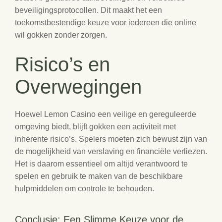
beveiligingsprotocollen. Dit maakt het een
toekomstbestendige keuze voor iedereen die online
wil gokken zonder zorgen.
Risico’s en
Overwegingen
Hoewel Lemon Casino een veilige en gereguleerde
omgeving biedt, blijft gokken een activiteit met
inherente risico’s. Spelers moeten zich bewust zijn van
de mogelijkheid van verslaving en financiële verliezen.
Het is daarom essentieel om altijd verantwoord te
spelen en gebruik te maken van de beschikbare
hulpmiddelen om controle te behouden.
Conclusie: Een Slimme Keuze voor de