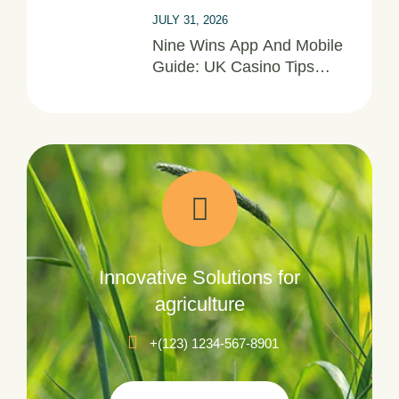
JULY 31, 2026
Nine Wins App And Mobile
Guide: UK Casino Tips
And Tricks
Innovative Solutions for
agriculture
+(123) 1234-567-8901