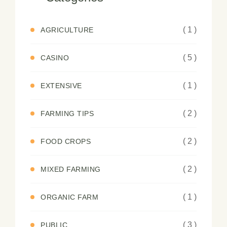
( 1 )
AGRICULTURE
( 5 )
CASINO
( 1 )
EXTENSIVE
( 2 )
FARMING TIPS
( 2 )
FOOD CROPS
( 2 )
MIXED FARMING
( 1 )
ORGANIC FARM
( 3 )
PUBLIC