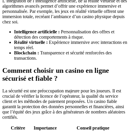
L’intégration de l’intelligence artificielle, de la réalité virtuelle et des
algorithmes avancés permet d’offrir une expérience immersive et
personnalisée. Par exemple, les jeux en réalité virtuelle offrent une
immersion totale, recréant l’ambiance d’un casino physique depuis
chez soi.
Intelligence artificielle :
Personnalisation des offres et
détection des comportements à risque.
Réalité virtuelle :
Expérience immersive avec interactions en
temps réel.
Blockchain :
Transparence et sécurité renforcées des
transactions.
Comment choisir un casino en ligne
sécurisé et fiable ?
La sécurité est une préoccupation majeure pour les joueurs. Il est
crucial de vérifier la licence de l’opérateur, la qualité du service
client et les méthodes de paiement proposées. Un casino fiable
garantit la protection des données personnelles et financières, ainsi
que l’équité des jeux grâce à des générateurs de nombres aléatoires
certifiés.
Critère
Importance
Conseil pratique