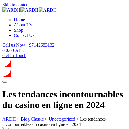
Skip to content
Home
About Us
Shop
Contact Us
Call us Now
+97142683132
0
0.00
AED
Get In Touch
Les tendances incontournables
du casino en ligne en 2024
ARDH
>
Blog Classic
>
Uncategorized
>
Les tendances
incontournables du casino en ligne en 2024