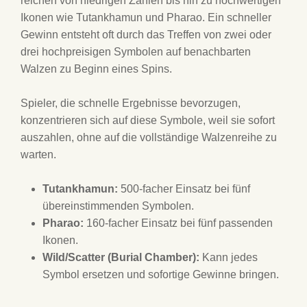
reichen von niedrigen Zahlen bis hin zu hochwertigen
Ikonen wie Tutankhamun und Pharao. Ein schneller
Gewinn entsteht oft durch das Treffen von zwei oder
drei hochpreisigen Symbolen auf benachbarten
Walzen zu Beginn eines Spins.
Spieler, die schnelle Ergebnisse bevorzugen,
konzentrieren sich auf diese Symbole, weil sie sofort
auszahlen, ohne auf die vollständige Walzenreihe zu
warten.
Tutankhamun:
500‑facher Einsatz bei fünf
übereinstimmenden Symbolen.
Pharao:
160‑facher Einsatz bei fünf passenden
Ikonen.
Wild/Scatter (Burial Chamber):
Kann jedes
Symbol ersetzen und sofortige Gewinne bringen.