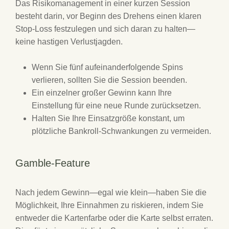
Das Risikomanagement in einer kurzen Session
besteht darin, vor Beginn des Drehens einen klaren
Stop‑Loss festzulegen und sich daran zu halten—
keine hastigen Verlustjagden.
Wenn Sie fünf aufeinanderfolgende Spins
verlieren, sollten Sie die Session beenden.
Ein einzelner großer Gewinn kann Ihre
Einstellung für eine neue Runde zurücksetzen.
Halten Sie Ihre Einsatzgröße konstant, um
plötzliche Bankroll‑Schwankungen zu vermeiden.
Gamble-Feature
Nach jedem Gewinn—egal wie klein—haben Sie die
Möglichkeit, Ihre Einnahmen zu riskieren, indem Sie
entweder die Kartenfarbe oder die Karte selbst erraten.