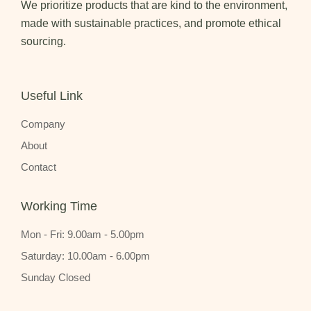
We prioritize products that are kind to the environment,
made with sustainable practices, and promote ethical
sourcing.
Useful Link
Company
About
Contact
Working Time
Mon - Fri: 9.00am - 5.00pm
Saturday: 10.00am - 6.00pm
Sunday Closed