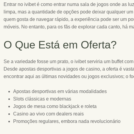
Entrar no ivibet é como entrar numa sala de jogos onde as luze
limpa, mas a quantidade de opções pode deixar qualquer um 
quem gosta de navegar rápido, a experiência pode ser um pouc
móveis. No entanto, para os fãs de explorar cada canto, há ma
O Que Está em Oferta?
Se a variedade fosse um prato, o ivibet serviria um buffet c
Desde apostas desportivas a jogos de casino, a oferta é vast
encontrar aqui as últimas novidades ou jogos exclusivos; o 
Apostas desportivas em várias modalidades
Slots clássicas e modernas
Jogos de mesa como blackjack e roleta
Casino ao vivo com dealers reais
Promoções regulares, embora nada revolucionário