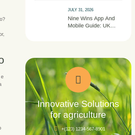
JULY 31, 2026
Nine Wins App And
ro?
Mobile Guide: UK
Casino Tips And
r,
Tricks
o
 e
a
Innovative Solutions
for agriculture
o
+(123) 1234-567-8901