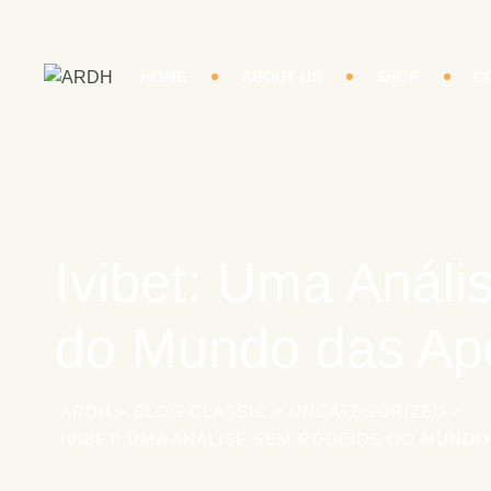
Skip
to
content
HOME
ABOUT US
SHOP
C
Ivibet: Uma Anál
do Mundo das Apo
ARDH
>
BLOG CLASSIC
>
UNCATEGORIZED
>
IVIBET: UMA ANÁLISE SEM RODEIOS DO MUNDO