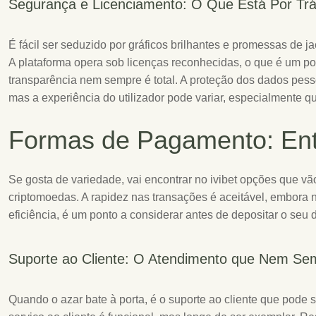
Segurança e Licenciamento: O Que Está Por Tr
É fácil ser seduzido por gráficos brilhantes e promessas de j
A plataforma opera sob licenças reconhecidas, o que é um po
transparência nem sempre é total. A proteção dos dados pesso
mas a experiência do utilizador pode variar, especialmente 
Formas de Pagamento: Entr
Se gosta de variedade, vai encontrar no ivibet opções que vão
criptomoedas. A rapidez nas transações é aceitável, embora 
eficiência, é um ponto a considerar antes de depositar o seu 
Suporte ao Cliente: O Atendimento que Nem Sem
Quando o azar bate à porta, é o suporte ao cliente que pode s