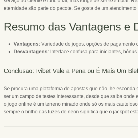
serviço ao cliente é funcional, mas longe de ser exemplar.
eternidade são parte do pacote. Se gosta de um atendimento 
Resumo das Vantagens e 
Vantagens:
Variedade de jogos, opções de pagamento div
Desvantagens:
Interface confusa para iniciantes, bónus
Conclusão: Ivibet Vale a Pena ou É Mais Um Ble
Se procura uma plataforma de apostas que não lhe esconda o
ser um campo de testes interessante, desde que saiba onde e
o jogo online é um terreno minado onde só os mais cauteloso
sempre o brilho das luzes de neon significa que o jackpot est
Post