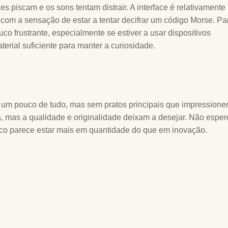
s piscam e os sons tentam distrair. A interface é relativamente
com a sensação de estar a tentar decifrar um código Morse. Pa
o frustrante, especialmente se estiver a usar dispositivos
terial suficiente para manter a curiosidade.
om um pouco de tudo, mas sem pratos principais que impressione
a, mas a qualidade e originalidade deixam a desejar. Não esper
foco parece estar mais em quantidade do que em inovação.