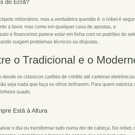
ás do Ecrã?
ackpots milionários, mas a verdadeira questão é: o ivibet é segu
nto a favor, mas como em qualquer casa de apostas, a
ais e financeiros parece estar em linha com os padrões do seto
quando surgem problemas técnicos ou disputas.
e o Tradicional e o Modern
 desde os clássicos cartões de crédito até carteiras eletrónicas
não seja nada que faça os olhos brilharem. Para quem valoriza 
dinheiro suado.
pre Está à Altura
alvar o dia ou transformar tudo numa dor de cabeça. No ivibet, 