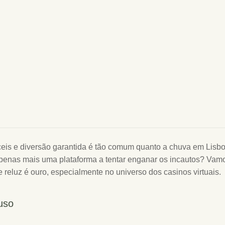
ceis e diversão garantida é tão comum quanto a chuva em Lisbo
apenas mais uma plataforma a tentar enganar os incautos? Vam
e reluz é ouro, especialmente no universo dos casinos virtuais.
fuso