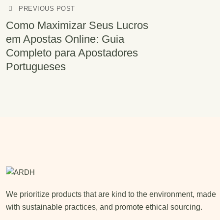
PREVIOUS POST
navigation
Como Maximizar Seus Lucros
em Apostas Online: Guia
Completo para Apostadores
Portugueses
We prioritize products that are kind to the environment, made
with sustainable practices, and promote ethical sourcing.