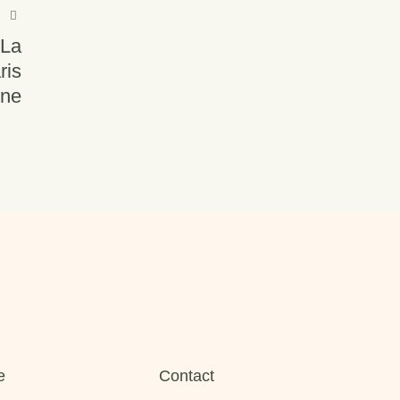
 La
ris
gne
e
Contact