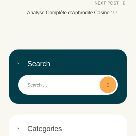
NEXT POST
Analyse Complète d’Aphrodite Casino : Une
Référence dans l’Univers des Casinos en Ligne
Search
Categories