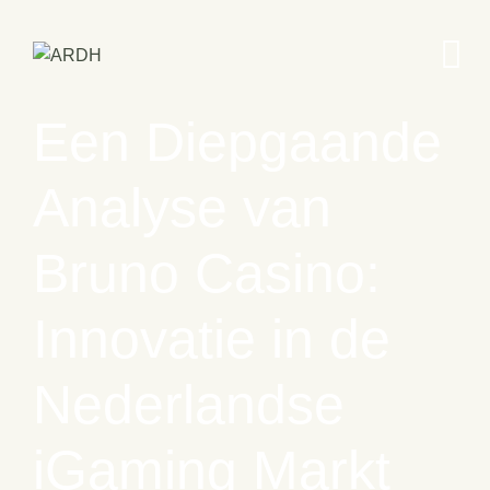
Skip
to
content
Een Diepgaande
Analyse van
Bruno Casino:
Innovatie in de
Nederlandse
iGaming Markt