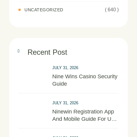
( 640 )
UNCATEGORIZED
Recent Post
JULY 31, 2026
Nine Wins Casino Security
Guide
JULY 31, 2026
Ninewin Registration App
And Mobile Guide For UK
Players