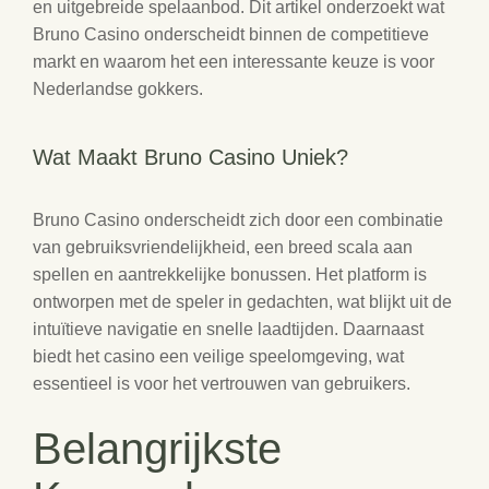
en uitgebreide spelaanbod. Dit artikel onderzoekt wat
Bruno Casino onderscheidt binnen de competitieve
markt en waarom het een interessante keuze is voor
Nederlandse gokkers.
Wat Maakt Bruno Casino Uniek?
Bruno Casino onderscheidt zich door een combinatie
van gebruiksvriendelijkheid, een breed scala aan
spellen en aantrekkelijke bonussen. Het platform is
ontworpen met de speler in gedachten, wat blijkt uit de
intuïtieve navigatie en snelle laadtijden. Daarnaast
biedt het casino een veilige speelomgeving, wat
essentieel is voor het vertrouwen van gebruikers.
Belangrijkste