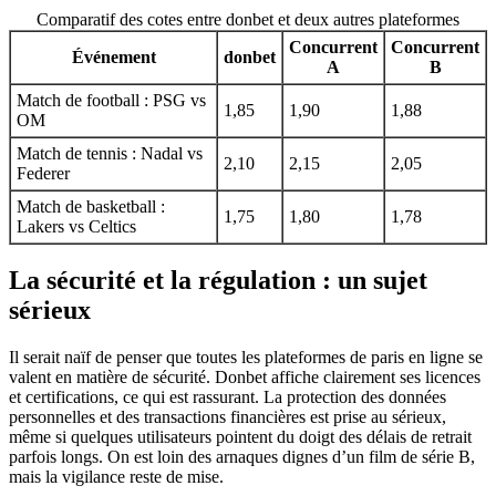
Comparatif des cotes entre donbet et deux autres plateformes
Concurrent
Concurrent
Événement
donbet
A
B
Match de football : PSG vs
1,85
1,90
1,88
OM
Match de tennis : Nadal vs
2,10
2,15
2,05
Federer
Match de basketball :
1,75
1,80
1,78
Lakers vs Celtics
La sécurité et la régulation : un sujet
sérieux
Il serait naïf de penser que toutes les plateformes de paris en ligne se
valent en matière de sécurité. Donbet affiche clairement ses licences
et certifications, ce qui est rassurant. La protection des données
personnelles et des transactions financières est prise au sérieux,
même si quelques utilisateurs pointent du doigt des délais de retrait
parfois longs. On est loin des arnaques dignes d’un film de série B,
mais la vigilance reste de mise.