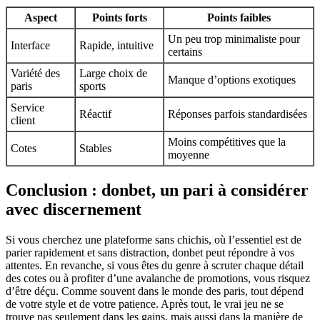
Aspect
Points forts
Points faibles
Un peu trop minimaliste pour
Interface
Rapide, intuitive
certains
Variété des
Large choix de
Manque d’options exotiques
paris
sports
Service
Réactif
Réponses parfois standardisées
client
Moins compétitives que la
Cotes
Stables
moyenne
Conclusion : donbet, un pari à considérer
avec discernement
Si vous cherchez une plateforme sans chichis, où l’essentiel est de
parier rapidement et sans distraction, donbet peut répondre à vos
attentes. En revanche, si vous êtes du genre à scruter chaque détail
des cotes ou à profiter d’une avalanche de promotions, vous risquez
d’être déçu. Comme souvent dans le monde des paris, tout dépend
de votre style et de votre patience. Après tout, le vrai jeu ne se
trouve pas seulement dans les gains, mais aussi dans la manière de