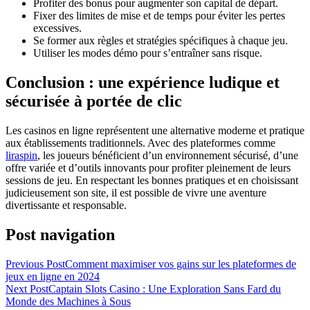
Profiter des bonus pour augmenter son capital de départ.
Fixer des limites de mise et de temps pour éviter les pertes
excessives.
Se former aux règles et stratégies spécifiques à chaque jeu.
Utiliser les modes démo pour s’entraîner sans risque.
Conclusion : une expérience ludique et
sécurisée à portée de clic
Les casinos en ligne représentent une alternative moderne et pratique
aux établissements traditionnels. Avec des plateformes comme
liraspin
, les joueurs bénéficient d’un environnement sécurisé, d’une
offre variée et d’outils innovants pour profiter pleinement de leurs
sessions de jeu. En respectant les bonnes pratiques et en choisissant
judicieusement son site, il est possible de vivre une aventure
divertissante et responsable.
Post navigation
Previous Post
Comment maximiser vos gains sur les plateformes de
jeux en ligne en 2024
Next Post
Captain Slots Casino : Une Exploration Sans Fard du
Monde des Machines à Sous