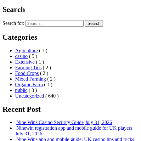
Search
Search for:
Search
Categories
Agriculture
( 1 )
casino
( 5 )
Extensive
( 1 )
Farming Tips
( 2 )
Food Crops
( 2 )
Mixed Farming
( 2 )
Organic Farm
( 1 )
public
( 3 )
Uncategorized
( 640 )
Recent Post
Nine Wins Casino Security Guide
July 31, 2026
Ninewin registration app and mobile guide for UK players
July 31, 2026
Nine Wins app and mobile guide: UK casino tips and tricks