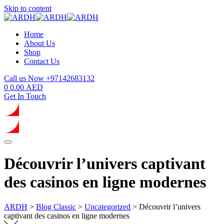
Skip to content
Home
About Us
Shop
Contact Us
Call us Now
+97142683132
0
0.00
AED
Get In Touch
Découvrir l’univers captivant
des casinos en ligne modernes
ARDH
>
Blog Classic
>
Uncategorized
>
Découvrir l’univers
captivant des casinos en ligne modernes