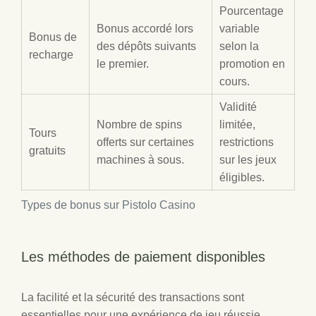
Pourcentage
Bonus accordé lors
variable
Bonus de
des dépôts suivants
selon la
recharge
le premier.
promotion en
cours.
Validité
Nombre de spins
limitée,
Tours
offerts sur certaines
restrictions
gratuits
machines à sous.
sur les jeux
éligibles.
Types de bonus sur Pistolo Casino
Les méthodes de paiement disponibles
La facilité et la sécurité des transactions sont
essentielles pour une expérience de jeu réussie.