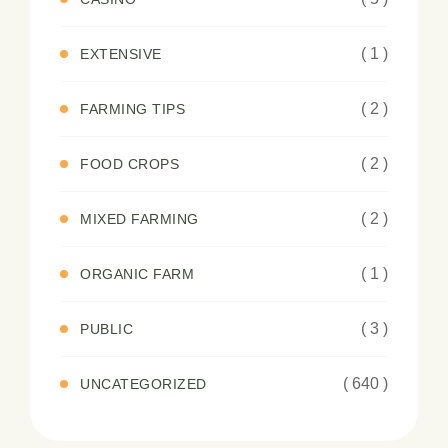
( 1 )
EXTENSIVE
( 2 )
FARMING TIPS
( 2 )
FOOD CROPS
( 2 )
MIXED FARMING
( 1 )
ORGANIC FARM
( 3 )
PUBLIC
( 640 )
UNCATEGORIZED