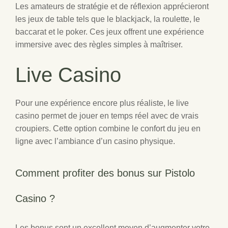
Les amateurs de stratégie et de réflexion apprécieront
les jeux de table tels que le blackjack, la roulette, le
baccarat et le poker. Ces jeux offrent une expérience
immersive avec des règles simples à maîtriser.
Live Casino
Pour une expérience encore plus réaliste, le live
casino permet de jouer en temps réel avec de vrais
croupiers. Cette option combine le confort du jeu en
ligne avec l’ambiance d’un casino physique.
Comment profiter des bonus sur Pistolo
Casino ?
Les bonus sont un excellent moyen d’augmenter votre