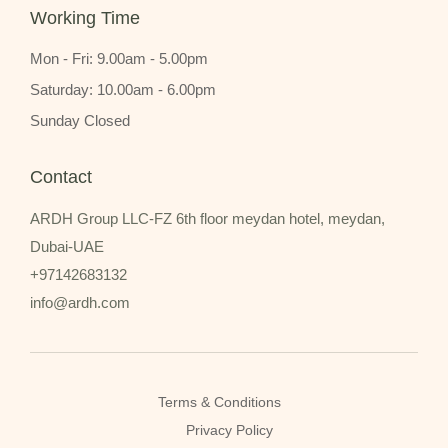
Working Time
Mon - Fri: 9.00am - 5.00pm
Saturday: 10.00am - 6.00pm
Sunday Closed
Contact
ARDH Group LLC-FZ
6th floor meydan hotel, meydan,
Dubai-UAE
‪+97142683132‬
info@ardh.com
Terms & Conditions
Privacy Policy