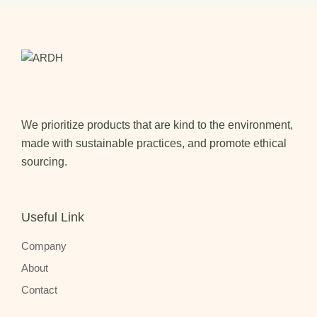
We prioritize products that are kind to the environment,
made with sustainable practices, and promote ethical
sourcing.
Useful Link
Company
About
Contact