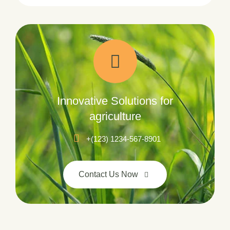
Innovative Solutions for
agriculture
+(123) 1234-567-8901
Contact Us Now