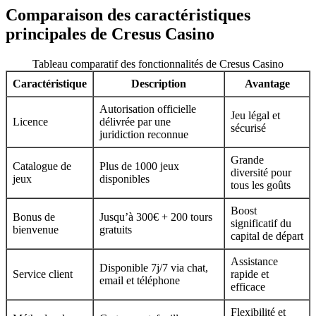
Comparaison des caractéristiques
principales de Cresus Casino
Tableau comparatif des fonctionnalités de Cresus Casino
Caractéristique
Description
Avantage
Autorisation officielle
Jeu légal et
Licence
délivrée par une
sécurisé
juridiction reconnue
Grande
Catalogue de
Plus de 1000 jeux
diversité pour
jeux
disponibles
tous les goûts
Boost
Bonus de
Jusqu’à 300€ + 200 tours
significatif du
bienvenue
gratuits
capital de départ
Assistance
Disponible 7j/7 via chat,
Service client
rapide et
email et téléphone
efficace
Flexibilité et