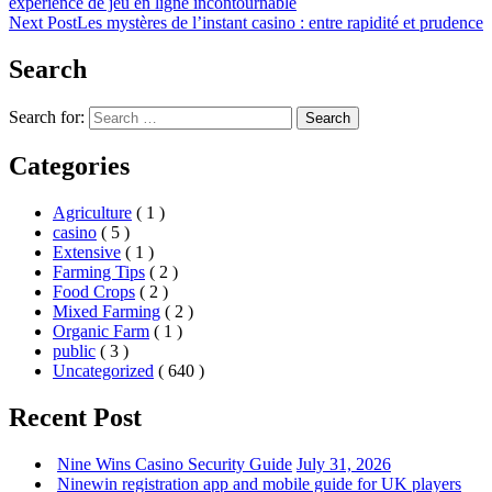
expérience de jeu en ligne incontournable
Next Post
Les mystères de l’instant casino : entre rapidité et prudence
Search
Search for:
Search
Categories
Agriculture
( 1 )
casino
( 5 )
Extensive
( 1 )
Farming Tips
( 2 )
Food Crops
( 2 )
Mixed Farming
( 2 )
Organic Farm
( 1 )
public
( 3 )
Uncategorized
( 640 )
Recent Post
Nine Wins Casino Security Guide
July 31, 2026
Ninewin registration app and mobile guide for UK players