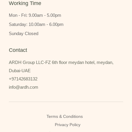
Working Time
Mon - Fri: 9.00am - 5.00pm
Saturday: 10.00am - 6.00pm
Sunday Closed
Contact
ARDH Group LLC-FZ
6th floor meydan hotel, meydan,
Dubai-UAE
‪+97142683132‬
info@ardh.com
Terms & Conditions
Privacy Policy