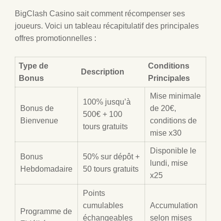
BigClash Casino sait comment récompenser ses
joueurs. Voici un tableau récapitulatif des principales
offres promotionnelles :
Type de
Conditions
Description
Bonus
Principales
Mise minimale
100% jusqu’à
Bonus de
de 20€,
500€ + 100
Bienvenue
conditions de
tours gratuits
mise x30
Disponible le
Bonus
50% sur dépôt +
lundi, mise
Hebdomadaire
50 tours gratuits
x25
Points
cumulables
Accumulation
Programme de
échangeables
selon mises