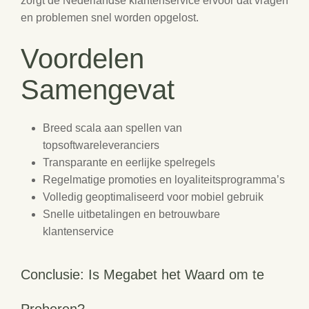
zorgt de Nederlandse klantenservice ervoor dat vragen
en problemen snel worden opgelost.
Voordelen
Samengevat
Breed scala aan spellen van
topsoftwareleveranciers
Transparante en eerlijke spelregels
Regelmatige promoties en loyaliteitsprogramma’s
Volledig geoptimaliseerd voor mobiel gebruik
Snelle uitbetalingen en betrouwbare
klantenservice
Conclusie: Is Megabet het Waard om te