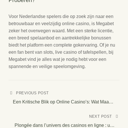
Proberen?
Voor Nederlandse spelers die op zoek zijn naar een
betrouwbaar en veelzijdig online casino, is Megabet
zeker het overwegen waard. Met een sterke licentie,
een breed spelaanbod en aantrekkelijke bonussen
biedt het platform een complete gokervaring. Of je nu
een fan bent van slots, live casino of tafelspellen, bij
Megabet vind je alles wat je nodig hebt voor een
spannende en veilige speelomgeving.
Post
PREVIOUS POST
navigation
Een Kritische Blik op Online Casino’s: Wat Maakt
een Platform Echt Interessant?
NEXT POST
Plongée dans l’univers des casinos en ligne : une