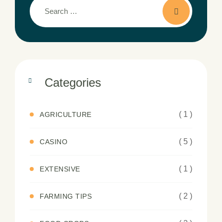
Categories
( 1 )
AGRICULTURE
( 5 )
CASINO
( 1 )
EXTENSIVE
( 2 )
FARMING TIPS