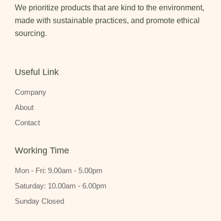
We prioritize products that are kind to the environment,
made with sustainable practices, and promote ethical
sourcing.
Useful Link
Company
About
Contact
Working Time
Mon - Fri: 9.00am - 5.00pm
Saturday: 10.00am - 6.00pm
Sunday Closed