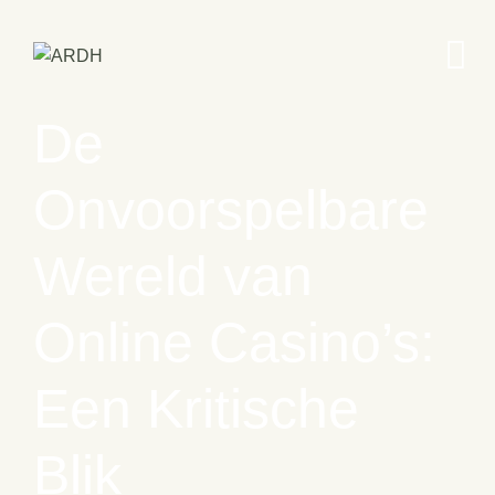
Skip
to
content
De
Onvoorspelbare
Wereld van
Online Casino’s:
Een Kritische
Blik