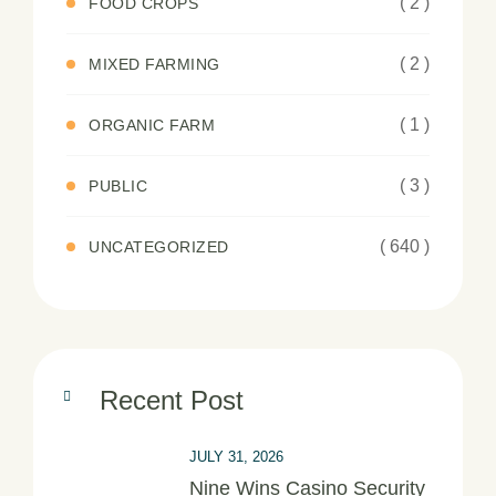
( 2 )
FOOD CROPS
( 2 )
MIXED FARMING
( 1 )
ORGANIC FARM
( 3 )
PUBLIC
( 640 )
UNCATEGORIZED
Recent Post
JULY 31, 2026
Nine Wins Casino Security