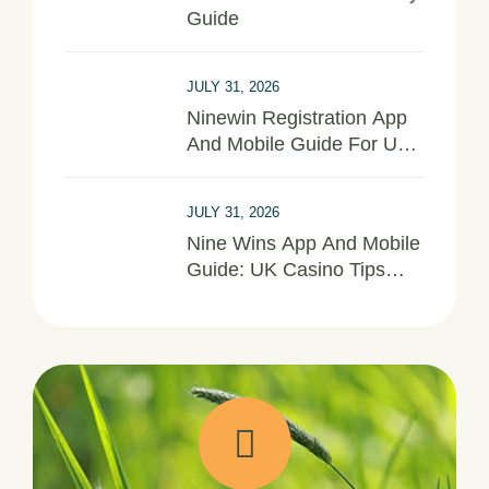
Guide
JULY 31, 2026
Ninewin Registration App
And Mobile Guide For UK
Players
JULY 31, 2026
Nine Wins App And Mobile
Guide: UK Casino Tips
And Tricks