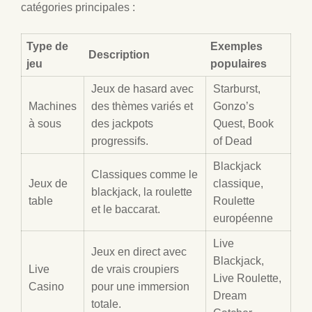
catégories principales :
Type de
Exemples
Description
jeu
populaires
Jeux de hasard avec
Starburst,
Machines
des thèmes variés et
Gonzo’s
à sous
des jackpots
Quest, Book
progressifs.
of Dead
Blackjack
Classiques comme le
Jeux de
classique,
blackjack, la roulette
table
Roulette
et le baccarat.
européenne
Live
Jeux en direct avec
Blackjack,
Live
de vrais croupiers
Live Roulette,
Casino
pour une immersion
Dream
totale.