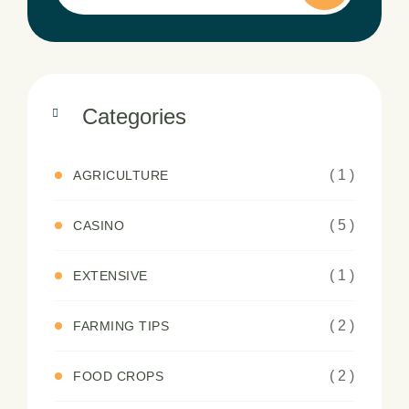
Categories
( 1 )
AGRICULTURE
( 5 )
CASINO
( 1 )
EXTENSIVE
( 2 )
FARMING TIPS
( 2 )
FOOD CROPS