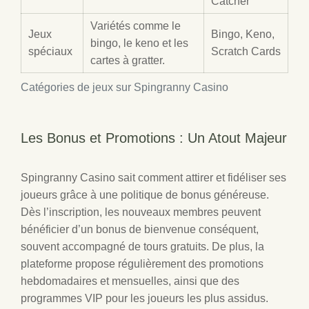
Catcher
Variétés comme le
Jeux
Bingo, Keno,
bingo, le keno et les
spéciaux
Scratch Cards
cartes à gratter.
Catégories de jeux sur Spingranny Casino
Les Bonus et Promotions : Un Atout Majeur
Spingranny Casino sait comment attirer et fidéliser ses
joueurs grâce à une politique de bonus généreuse.
Dès l’inscription, les nouveaux membres peuvent
bénéficier d’un bonus de bienvenue conséquent,
souvent accompagné de tours gratuits. De plus, la
plateforme propose régulièrement des promotions
hebdomadaires et mensuelles, ainsi que des
programmes VIP pour les joueurs les plus assidus.