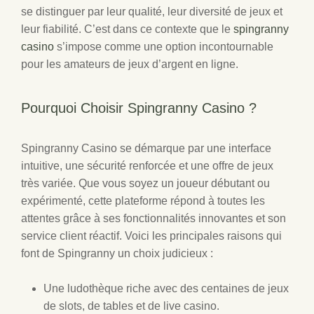
se distinguer par leur qualité, leur diversité de jeux et
leur fiabilité. C’est dans ce contexte que le
spingranny
casino
s’impose comme une option incontournable
pour les amateurs de jeux d’argent en ligne.
Pourquoi Choisir Spingranny Casino ?
Spingranny Casino se démarque par une interface
intuitive, une sécurité renforcée et une offre de jeux
très variée. Que vous soyez un joueur débutant ou
expérimenté, cette plateforme répond à toutes les
attentes grâce à ses fonctionnalités innovantes et son
service client réactif. Voici les principales raisons qui
font de Spingranny un choix judicieux :
Une ludothèque riche avec des centaines de jeux
de slots, de tables et de live casino.