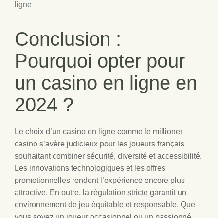
ligne
Conclusion :
Pourquoi opter pour
un casino en ligne en
2024 ?
Le choix d’un casino en ligne comme le millioner
casino s’avère judicieux pour les joueurs français
souhaitant combiner sécurité, diversité et accessibilité.
Les innovations technologiques et les offres
promotionnelles rendent l’expérience encore plus
attractive. En outre, la régulation stricte garantit un
environnement de jeu équitable et responsable. Que
vous soyez un joueur occasionnel ou un passionné,