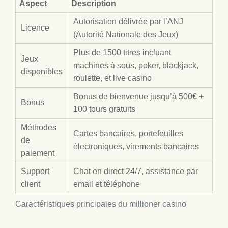
Aspect
Description
Autorisation délivrée par l’ANJ
Licence
(Autorité Nationale des Jeux)
Plus de 1500 titres incluant
Jeux
machines à sous, poker, blackjack,
disponibles
roulette, et live casino
Bonus de bienvenue jusqu’à 500€ +
Bonus
100 tours gratuits
Méthodes
Cartes bancaires, portefeuilles
de
électroniques, virements bancaires
paiement
Support
Chat en direct 24/7, assistance par
client
email et téléphone
Caractéristiques principales du millioner casino