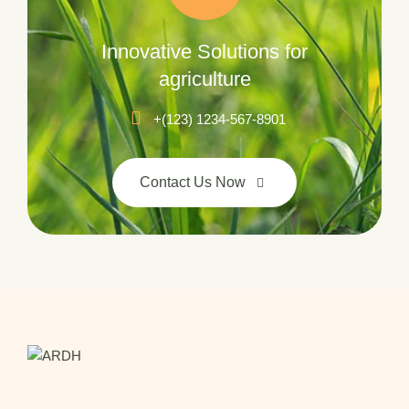
Innovative Solutions for
agriculture
+(123) 1234-567-8901
Contact Us Now