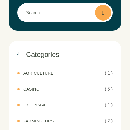
Categories
( 1 )
AGRICULTURE
( 5 )
CASINO
( 1 )
EXTENSIVE
( 2 )
FARMING TIPS