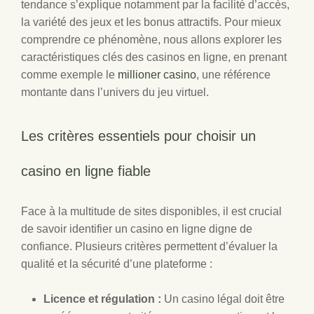
tendance s’explique notamment par la facilité d’accès,
la variété des jeux et les bonus attractifs. Pour mieux
comprendre ce phénomène, nous allons explorer les
caractéristiques clés des casinos en ligne, en prenant
comme exemple le
millioner casino
, une référence
montante dans l’univers du jeu virtuel.
Les critères essentiels pour choisir un
casino en ligne fiable
Face à la multitude de sites disponibles, il est crucial
de savoir identifier un casino en ligne digne de
confiance. Plusieurs critères permettent d’évaluer la
qualité et la sécurité d’une plateforme :
Licence et régulation :
Un casino légal doit être