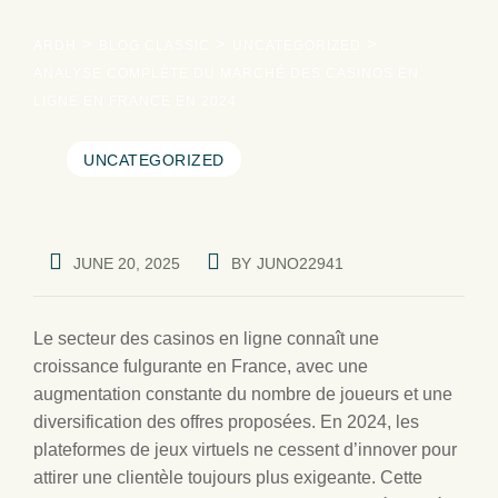
>
>
>
ARDH
BLOG CLASSIC
UNCATEGORIZED
ANALYSE COMPLÈTE DU MARCHÉ DES CASINOS EN
LIGNE EN FRANCE EN 2024
UNCATEGORIZED
JUNE 20, 2025
BY
JUNO22941
Le secteur des casinos en ligne connaît une
croissance fulgurante en France, avec une
augmentation constante du nombre de joueurs et une
diversification des offres proposées. En 2024, les
plateformes de jeux virtuels ne cessent d’innover pour
attirer une clientèle toujours plus exigeante. Cette