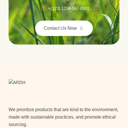
+(123) 1234-567-8901
Contact Us Now
We prioritize products that are kind to the environment,
made with sustainable practices, and promote ethical
sourcing.