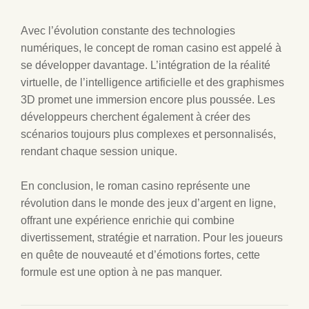
Avec l’évolution constante des technologies
numériques, le concept de roman casino est appelé à
se développer davantage. L’intégration de la réalité
virtuelle, de l’intelligence artificielle et des graphismes
3D promet une immersion encore plus poussée. Les
développeurs cherchent également à créer des
scénarios toujours plus complexes et personnalisés,
rendant chaque session unique.
En conclusion, le roman casino représente une
révolution dans le monde des jeux d’argent en ligne,
offrant une expérience enrichie qui combine
divertissement, stratégie et narration. Pour les joueurs
en quête de nouveauté et d’émotions fortes, cette
formule est une option à ne pas manquer.