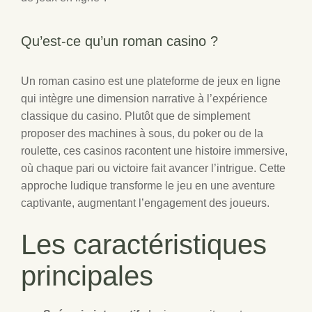
Qu’est-ce qu’un roman casino ?
Un roman casino est une plateforme de jeux en ligne
qui intègre une dimension narrative à l’expérience
classique du casino. Plutôt que de simplement
proposer des machines à sous, du poker ou de la
roulette, ces casinos racontent une histoire immersive,
où chaque pari ou victoire fait avancer l’intrigue. Cette
approche ludique transforme le jeu en une aventure
captivante, augmentant l’engagement des joueurs.
Les caractéristiques
principales