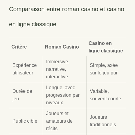
Comparaison entre roman casino et casino
en ligne classique
Casino en
Critère
Roman Casino
ligne classique
Immersive,
Expérience
Simple, axée
narrative,
utilisateur
sur le jeu pur
interactive
Longue, avec
Durée de
Variable,
progression par
jeu
souvent courte
niveaux
Joueurs et
Joueurs
Public cible
amateurs de
traditionnels
récits