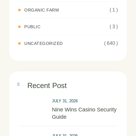
( 1 )
ORGANIC FARM
( 3 )
PUBLIC
( 640 )
UNCATEGORIZED
Recent Post
JULY 31, 2026
Nine Wins Casino Security
Guide
JULY 31, 2026