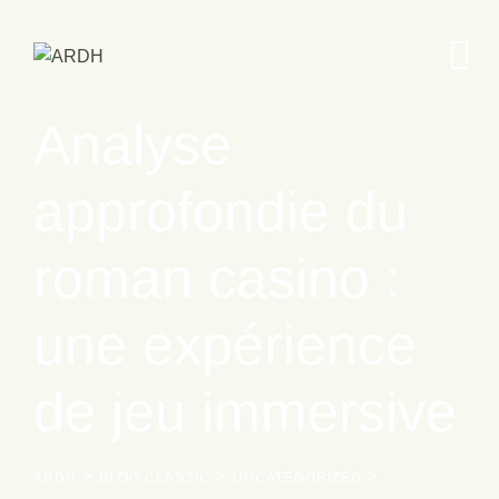
Skip
to
content
Analyse
approfondie du
roman casino :
une expérience
de jeu immersive
>
>
>
ARDH
BLOG CLASSIC
UNCATEGORIZED