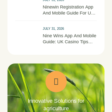
Ninewin Registration App
And Mobile Guide For UK
Players
JULY 31, 2026
Nine Wins App And Mobile
Guide: UK Casino Tips
And Tricks
Innovative Solutions for
agriculture