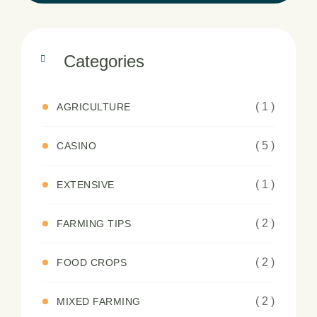
Categories
( 1 )
AGRICULTURE
( 5 )
CASINO
( 1 )
EXTENSIVE
( 2 )
FARMING TIPS
( 2 )
FOOD CROPS
( 2 )
MIXED FARMING