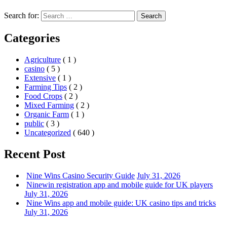
Search for:
Search
Categories
Agriculture
( 1 )
casino
( 5 )
Extensive
( 1 )
Farming Tips
( 2 )
Food Crops
( 2 )
Mixed Farming
( 2 )
Organic Farm
( 1 )
public
( 3 )
Uncategorized
( 640 )
Recent Post
Nine Wins Casino Security Guide
July 31, 2026
Ninewin registration app and mobile guide for UK players
July 31, 2026
Nine Wins app and mobile guide: UK casino tips and tricks
July 31, 2026