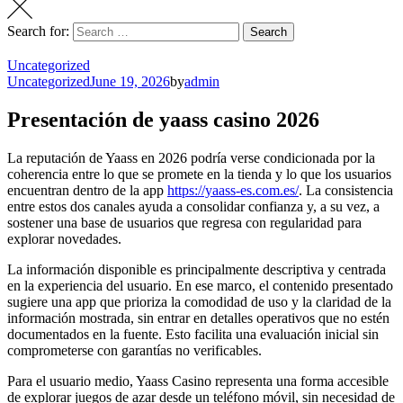
Search for:
Search
Uncategorized
Uncategorized
June 19, 2026
by
admin
Presentación de yaass casino 2026
La reputación de Yaass en 2026 podría verse condicionada por la
coherencia entre lo que se promete en la tienda y lo que los usuarios
encuentran dentro de la app
https://yaass-es.com.es/
. La consistencia
entre estos dos canales ayuda a consolidar confianza y, a su vez, a
sostener una base de usuarios que regresa con regularidad para
explorar novedades.
La información disponible es principalmente descriptiva y centrada
en la experiencia del usuario. En ese marco, el contenido presentado
sugiere una app que prioriza la comodidad de uso y la claridad de la
información mostrada, sin entrar en detalles operativos que no estén
documentados en la fuente. Esto facilita una evaluación inicial sin
comprometerse con garantías no verificables.
Para el usuario medio, Yaass Casino representa una forma accesible
de explorar juegos de azar desde un teléfono móvil, sin necesidad de