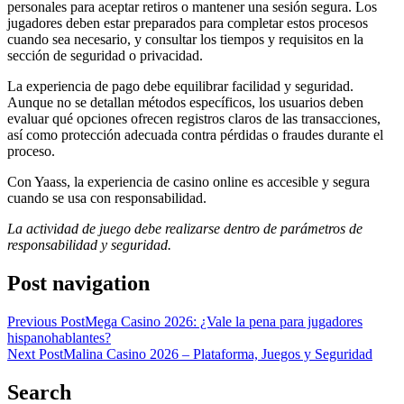
personales para aceptar retiros o mantener una sesión segura. Los
jugadores deben estar preparados para completar estos procesos
cuando sea necesario, y consultar los tiempos y requisitos en la
sección de seguridad o privacidad.
La experiencia de pago debe equilibrar facilidad y seguridad.
Aunque no se detallan métodos específicos, los usuarios deben
evaluar qué opciones ofrecen registros claros de las transacciones,
así como protección adecuada contra pérdidas o fraudes durante el
proceso.
Con Yaass, la experiencia de casino online es accesible y segura
cuando se usa con responsabilidad.
La actividad de juego debe realizarse dentro de parámetros de
responsabilidad y seguridad.
Post navigation
Previous Post
Mega Casino 2026: ¿Vale la pena para jugadores
hispanohablantes?
Next Post
Malina Casino 2026 – Plataforma, Juegos y Seguridad
Search