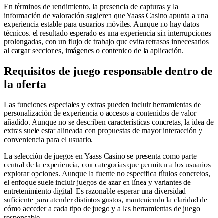
En términos de rendimiento, la presencia de capturas y la
información de valoración sugieren que Yaass Casino apunta a una
experiencia estable para usuarios móviles. Aunque no hay datos
técnicos, el resultado esperado es una experiencia sin interrupciones
prolongadas, con un flujo de trabajo que evita retrasos innecesarios
al cargar secciones, imágenes o contenido de la aplicación.
Requisitos de juego responsable dentro de
la oferta
Las funciones especiales y extras pueden incluir herramientas de
personalización de experiencia o accesos a contenidos de valor
añadido. Aunque no se describen características concretas, la idea de
extras suele estar alineada con propuestas de mayor interacción y
conveniencia para el usuario.
La selección de juegos en Yaass Casino se presenta como parte
central de la experiencia, con categorías que permiten a los usuarios
explorar opciones. Aunque la fuente no especifica títulos concretos,
el enfoque suele incluir juegos de azar en línea y variantes de
entretenimiento digital. Es razonable esperar una diversidad
suficiente para atender distintos gustos, manteniendo la claridad de
cómo acceder a cada tipo de juego y a las herramientas de juego
responsable.