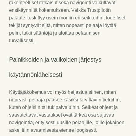
rakenteelliset ratkaisut sekä navigointi vaikuttavat
ensikäynniltä kokemukseen. Vaikka Trustpilotin
palaute keskittyy usein moniin eri seikkoihin, todelliset
tekijät syntyvät siitä, miten nopeasti pelaaja löytää
pelin, tutkii sääntöjä ja aloittaa pelaamisen
turvallisesti.
Painikkeiden ja valikoiden järjestys
käytännönläheisesti
Käyttäjäkokemus voi myös heijastua siihen, miten
nopeasti pelaaja pääsee käsiksi tarvittaviin tietoihin,
kuten ohjeisiin tai tukipalveluihin. Selkeät ohjeet ja
saavutettavat vastaukset ovat tärkeä osa sujuvaa
navigointia, erityisesti uusille pelaajille, joille jokainen
askel tilin avaamisesta etenee loogisesti.