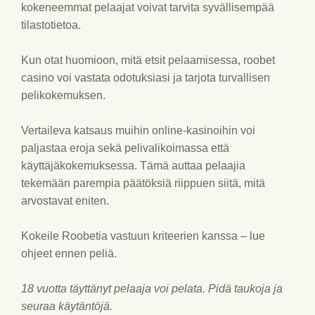
kokeneemmat pelaajat voivat tarvita syvällisempää
tilastotietoa.
Kun otat huomioon, mitä etsit pelaamisessa, roobet
casino voi vastata odotuksiasi ja tarjota turvallisen
pelikokemuksen.
Vertaileva katsaus muihin online-kasinoihin voi
paljastaa eroja sekä pelivalikoimassa että
käyttäjäkokemuksessa. Tämä auttaa pelaajia
tekemään parempia päätöksiä riippuen siitä, mitä
arvostavat eniten.
Kokeile Roobetia vastuun kriteerien kanssa – lue
ohjeet ennen peliä.
18 vuotta täyttänyt pelaaja voi pelata. Pidä taukoja ja
seuraa käytäntöjä.