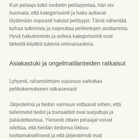
Kun pelaaja tutkii roobetin pelitarjontaa, hän voi
huomata, että kategorisointi ja haku auttavat
löytämään nopeasti halutut pelityypit. Tämä vähentää
turhaa tutkimista ja nopeuttaa pelikertojen aloittamista.
Hyvä hakutoiminto ja selkeä kategorisointi ovat
tärkeitä käyttöä tukevia ominaisuuksia.
Asiakastuki ja ongelmatilanteiden ratkaisut
Lyhyesti, rahansiirtojen sujuvuus vaikuttaa
pelikokemukseen ratkaisevasti
Järjestelmä ja tiedon varmuus viittaavat siihen, että
tallennetut tiedot ja transaktiot ovat suojattuja ja
palautettavissa. Yleisesti ottaen pelaajat voivat
odottaa, että heidän tiedonsa liikkuu
luottamuksellisesti ja että järjestelmät ovat