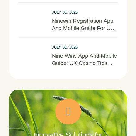
JULY 31, 2026
Ninewin Registration App
And Mobile Guide For UK
Players
JULY 31, 2026
Nine Wins App And Mobile
Guide: UK Casino Tips
And Tricks
Innovative Solutions for