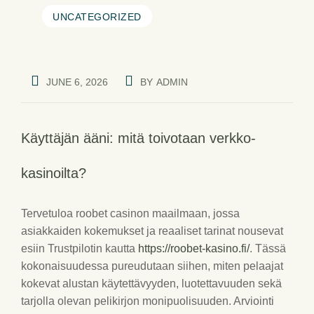
UNCATEGORIZED
JUNE 6, 2026
BY
ADMIN
Käyttäjän ääni: mitä toivotaan verkko-
kasinoilta?
Tervetuloa roobet casinon maailmaan, jossa
asiakkaiden kokemukset ja reaaliset tarinat nousevat
esiin Trustpilotin kautta
https://roobet-kasino.fi/
. Tässä
kokonaisuudessa pureudutaan siihen, miten pelaajat
kokevat alustan käytettävyyden, luotettavuuden sekä
tarjolla olevan pelikirjon monipuolisuuden. Arviointi