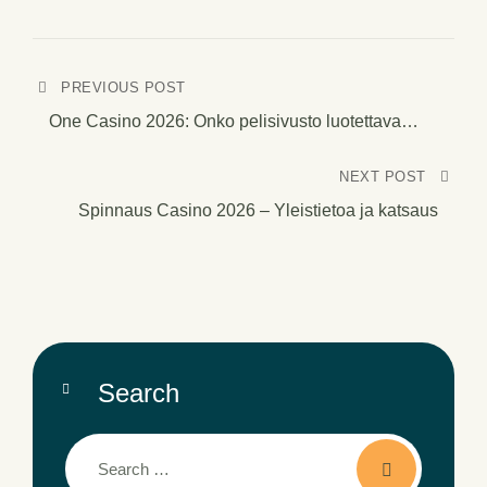
Post
PREVIOUS POST
navigation
One Casino 2026: Onko pelisivusto luotettava
valinta?
NEXT POST
Spinnaus Casino 2026 – Yleistietoa ja katsaus
Search