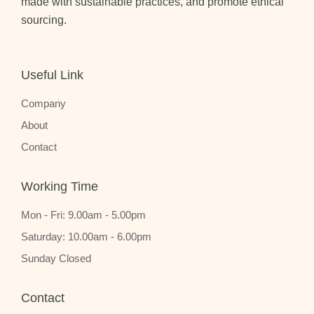
made with sustainable practices, and promote ethical
sourcing.
Useful Link
Company
About
Contact
Working Time
Mon - Fri: 9.00am - 5.00pm
Saturday: 10.00am - 6.00pm
Sunday Closed
Contact